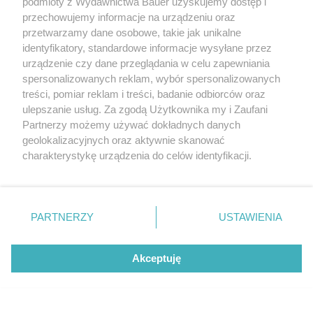
podmioty z Wydawnictwa Bauer uzyskujemy dostęp i
przechowujemy informacje na urządzeniu oraz
przetwarzamy dane osobowe, takie jak unikalne
identyfikatory, standardowe informacje wysyłane przez
urządzenie czy dane przeglądania w celu zapewniania
spersonalizowanych reklam, wybór spersonalizowanych
treści, pomiar reklam i treści, badanie odbiorców oraz
ulepszanie usług. Za zgodą Użytkownika my i Zaufani
Partnerzy możemy używać dokładnych danych
geolokalizacyjnych oraz aktywnie skanować
charakterystykę urządzenia do celów identyfikacji.
Ponieważ cenimy Twoją prywatność, prosimy o zgodę na
korzystanie z tych technologii poprzez kliknięcie
„Akceptuję”. Zgoda jest dobrowolna i zawsze możesz ją
zmienić/wycofać klikając przycisk ustawień prywatności
PARTNERZY
USTAWIENIA
znajdujący się w lewym dolnym rogu strony
. Niektóre
rodzaje przetwarzania danych nie wymagają zgody
Akceptuję
użytkownika, ale masz prawo sprzeciwić się takiemu
przetwarzaniu. Preferencje będą miały zastosowanie tylko
na tej witrynie.