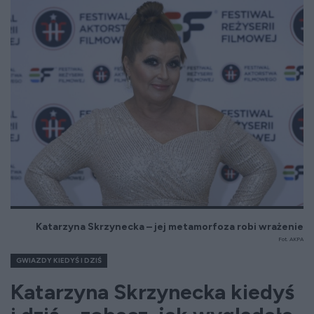
Katarzyna Skrzynecka – jej metamorfoza robi wrażenie
Fot. AKPA
GWIAZDY KIEDYŚ I DZIŚ
Katarzyna Skrzynecka kiedyś