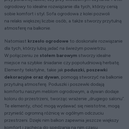
ogrodowy to idealne rozwiązanie dla tych, którzy cenią
sobie komfort i styl. Sofa ogrodowa z kolei pozwoli
na relaks większej liczbie osób, a także stworzy przytulną
atmosferę na balkonie.
Natomiast
krzesło ogrodowe
to doskonałe rozwiązanie
dla tych, którzy lubią jadać na świeżym powietrzu.
W połączeniu ze
stołem barowym
stworzy idealne
miejsce na szybkie śniadanie czy popołudniową herbatę.
Elementy tekstylne, takie jak
poduszki, poszewki
dekoracyjne oraz dywan
, pomogą stworzyć na balkonie
przytulną atmosferę. Poduszki i poszewki dodają
komfortu naszym meblom ogrodowym, a dywan dodaje
koloru do przestrzeni, tworząc wrażenie „drugiego salonu”.
Te elementy, choć mogą wydawać się nieistotne, mogą
przynieść ogromną różnicę w ogólnym odczuciu
przestrzeni. Dzięki nim balkon zapewnia jeszcze większy
komfort i zachęca do spędzania na nim czasu.