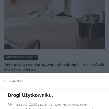
WNĘTRZA I DEKORACJE
Jak dobrać rozmiar dywanu do salonu? 4 wskazówki
stylistów wnętrz
Drogi Użytkowniku,
My, naszych 1162 zaufanych partnerów oraz inne