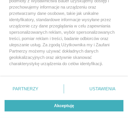
podmioty z Wydawnictwa Bauer uzyskujemy dostęp i
przechowujemy informacje na urządzeniu oraz
przetwarzamy dane osobowe, takie jak unikalne
identyfikatory, standardowe informacje wysyłane przez
urządzenie czy dane przeglądania w celu zapewniania
spersonalizowanych reklam, wybór spersonalizowanych
treści, pomiar reklam i treści, badanie odbiorców oraz
ulepszanie usług. Za zgodą Użytkownika my i Zaufani
Partnerzy możemy używać dokładnych danych
geolokalizacyjnych oraz aktywnie skanować
MATERIAŁ PARTNERA
charakterystykę urządzenia do celów identyfikacji.
Ponieważ cenimy Twoją prywatność, prosimy o zgodę na
Jak urządzić ogród, aby korzystać z niego jak
najdłużej? Praktyczne wskazówki
korzystanie z tych technologii poprzez kliknięcie
„Akceptuję”. Zgoda jest dobrowolna i zawsze możesz ją
zmienić/wycofać klikając przycisk ustawień prywatności
PARTNERZY
USTAWIENIA
znajdujący się w lewym dolnym rogu strony
. Niektóre
rodzaje przetwarzania danych nie wymagają zgody
Akceptuję
użytkownika, ale masz prawo sprzeciwić się takiemu
przetwarzaniu. Preferencje będą miały zastosowanie tylko
na tej witrynie.