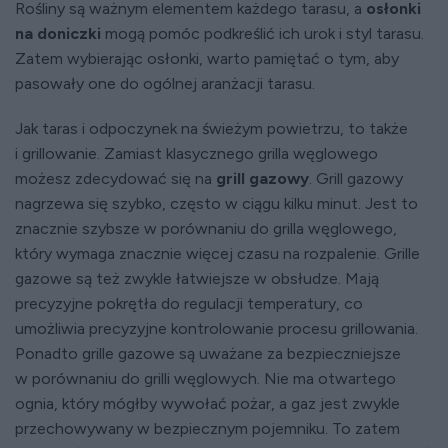
Rośliny są ważnym elementem każdego tarasu, a
osłonki
na doniczki
mogą pomóc podkreślić ich urok i styl tarasu.
Zatem wybierając osłonki, warto pamiętać o tym, aby
pasowały one do ogólnej aranżacji tarasu.
Jak taras i odpoczynek na świeżym powietrzu, to także
i grillowanie. Zamiast klasycznego grilla węglowego
możesz zdecydować się na
grill gazowy
. Grill gazowy
nagrzewa się szybko, często w ciągu kilku minut. Jest to
znacznie szybsze w porównaniu do grilla węglowego,
który wymaga znacznie więcej czasu na rozpalenie. Grille
gazowe są też zwykle łatwiejsze w obsłudze. Mają
precyzyjne pokrętła do regulacji temperatury, co
umożliwia precyzyjne kontrolowanie procesu grillowania.
Ponadto grille gazowe są uważane za bezpieczniejsze
w porównaniu do grilli węglowych. Nie ma otwartego
ognia, który mógłby wywołać pożar, a gaz jest zwykle
przechowywany w bezpiecznym pojemniku. To zatem