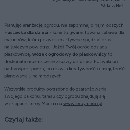
ogrodowy do piaskownicy 58,90 zł/komp.
Fot. Leroy Merlin
Planując aranżację ogrodu, nie zapominaj o najmłodszych.
Huśtawka dla dzieci
z kolei to gwarantowana zabawa dla
maluchów, która pozwoli im aktywnie spędzać czas
na świeżym powietrzu. Jeżeli Twój ogród posiada
piaskownicę,
wózek ogrodowy do piaskownicy
to
doskonałe urozmaicenie zabawy dla dzieci. Pozwala on
na transport piasku, co rozwija kreatywność i umiejętność
planowania u najmłodszych.
Wszystkie produkty potrzebne do zaaranżowania
swojego balkonu, tarasu czy ogrodu znajdują się
w sklepach Leroy Merlin i na
www.leroymerlin.pl
Czytaj także: