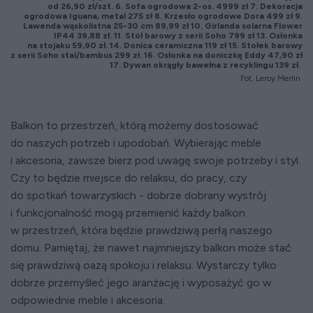
od 26,90 zł/szt. 6. Sofa ogrodowa 2-os. 4999 zł 7. Dekoracja
ogrodowa Iguana, metal 275 zł 8. Krzesło ogrodowe Dora 499 zł 9.
Lawenda wąskolistna 25-30 cm 89,99 zł 10. Girlanda solarna Flower
IP44 39,88 zł. 11. Stół barowy z serii Soho 799 zł 13. Osłonka
na stojaku 59,90 zł. 14. Donica ceramiczna 119 zł 15. Stołek barowy
z serii Soho stal/bambus 299 zł. 16. Osłonka na doniczkę Eddy 47,90 zł
17. Dywan okrągły bawełna z recyklingu 139 zł.
Fot. Leroy Merlin
Balkon to przestrzeń, którą możemy dostosować
do naszych potrzeb i upodobań. Wybierając meble
i akcesoria, zawsze bierz pod uwagę swoje potrzeby i styl.
Czy to będzie miejsce do relaksu, do pracy, czy
do spotkań towarzyskich - dobrze dobrany wystrój
i funkcjonalność mogą przemienić każdy balkon
w przestrzeń, która będzie prawdziwą perłą naszego
domu. Pamiętaj, że nawet najmniejszy balkon może stać
się prawdziwą oazą spokoju i relaksu. Wystarczy tylko
dobrze przemyśleć jego aranżację i wyposażyć go w
odpowiednie meble i akcesoria.