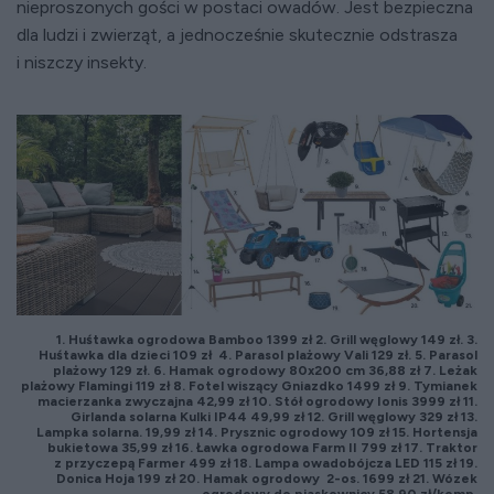
nieproszonych gości w postaci owadów. Jest bezpieczna
dla ludzi i zwierząt, a jednocześnie skutecznie odstrasza
i niszczy insekty.
1. Huśtawka ogrodowa Bamboo 1399 zł 2. Grill węglowy 149 zł. 3.
Huśtawka dla dzieci 109 zł 4. Parasol plażowy Vali 129 zł. 5. Parasol
plażowy 129 zł. 6. Hamak ogrodowy 80x200 cm 36,88 zł 7. Leżak
plażowy Flamingi 119 zł 8. Fotel wiszący Gniazdko 1499 zł 9. Tymianek
macierzanka zwyczajna 42,99 zł 10. Stół ogrodowy Ionis 3999 zł 11.
Girlanda solarna Kulki IP44 49,99 zł 12. Grill węglowy 329 zł 13.
Lampka solarna. 19,99 zł 14. Prysznic ogrodowy 109 zł 15. Hortensja
bukietowa 35,99 zł 16. Ławka ogrodowa Farm II 799 zł 17. Traktor
z przyczepą Farmer 499 zł 18. Lampa owadobójcza LED 115 zł 19.
Donica Hoja 199 zł 20. Hamak ogrodowy 2-os. 1699 zł 21. Wózek