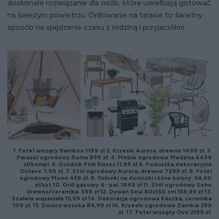
doskonałe rozwiązanie dla osób, które uwielbiają gotować
na świeżym powietrzu. Grillowanie na tarasie to świetny
sposób na spędzenie czasu z rodziną i przyjaciółmi.
1. Fotel wiszący Bamboo 1199 zł 2. Krzesło Aurora, drewno 1499 zł. 3.
Parasol ogrodowy Roma 899 zł. 4. Meble ogrodowe Medena 6499
zł/kompl. 5. Goździk Pink Kisses 11,99 zł 6. Poduszka dekoracyjna
Octave 7,99 zł. 7. Stół ogrodowy Aurora, drewno 7299 zł. 8. Fotel
ogrodowy Moon 459 zł. 9. Osłonki na doniczki różne kolory. 34,90
zł/szt.10. Grill gazowy 4- pal. 1849 zł 11. Stół ogrodowy Soho
drewno/ceramika. 599 zł 12. Dywan Seul 80x150 cm 156,99 zł 13.
Szałwia wspaniała 15,99 zł 14. Dekoracja ogrodowa Kaczka, ceramika
109 zł. 15. Donica wysoka 84,99 zł 16. Krzesło ogrodowe Zambia 399
zł. 17. Fotel wiszący Ovo 2199 zł.