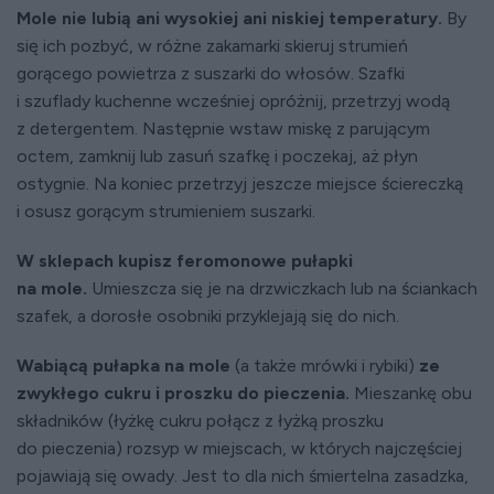
Mole nie lubią ani wysokiej ani niskiej temperatury.
By
się ich pozbyć, w różne zakamarki skieruj strumień
gorącego powietrza z suszarki do włosów. Szafki
i szuflady kuchenne wcześniej opróżnij, przetrzyj wodą
z detergentem. Następnie wstaw miskę z parującym
octem, zamknij lub zasuń szafkę i poczekaj, aż płyn
ostygnie. Na koniec przetrzyj jeszcze miejsce ściereczką
i osusz gorącym strumieniem suszarki.
W sklepach kupisz feromonowe pułapki
na mole.
Umieszcza się je na drzwiczkach lub na ściankach
szafek, a dorosłe osobniki przyklejają się do nich.
Wabiącą pułapka na mole
(a także mrówki i rybiki)
ze
zwykłego cukru i proszku do pieczenia.
Mieszankę obu
składników (łyżkę cukru połącz z łyżką proszku
do pieczenia) rozsyp w miejscach, w których najczęściej
pojawiają się owady. Jest to dla nich śmiertelna zasadzka,