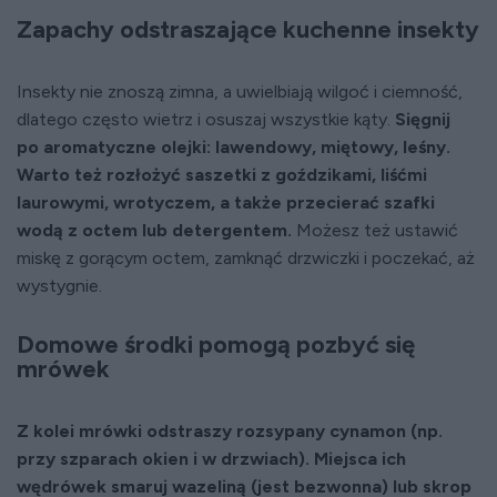
Zapachy odstraszające kuchenne insekty
Insekty nie znoszą zimna, a uwielbiają wilgoć i ciemność,
dlatego często wietrz i osuszaj wszystkie kąty.
Sięgnij
po aromatyczne olejki: lawendowy, miętowy, leśny.
Warto też rozłożyć saszetki z goździkami, liśćmi
laurowymi, wrotyczem, a także przecierać szafki
wodą z octem lub detergentem.
Możesz też ustawić
miskę z gorącym octem, zamknąć drzwiczki i poczekać, aż
wystygnie.
Domowe środki pomogą pozbyć się
mrówek
Z kolei mrówki odstraszy rozsypany cynamon (np.
przy szparach okien i w drzwiach). Miejsca ich
wędrówek smaruj wazeliną (jest bezwonna) lub skrop