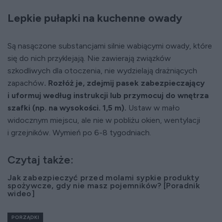
Lepkie pułapki na kuchenne owady
Są nasączone substancjami silnie wabiącymi owady, które
się do nich przyklejają. Nie zawierają związków
szkodliwych dla otoczenia, nie wydzielają drażniących
zapachów
. Rozłóż je, zdejmij pasek zabezpieczający
i uformuj według instrukcji lub przymocuj do wnętrza
szafki (np. na wysokości. 1,5 m).
Ustaw w mało
widocznym miejscu, ale nie w pobliżu okien, wentylacji
i grzejników. Wymień po 6-8 tygodniach.
Czytaj także:
Jak zabezpieczyć przed molami sypkie produkty
spożywcze, gdy nie masz pojemników? [Poradnik
wideo]
PORZĄDKI