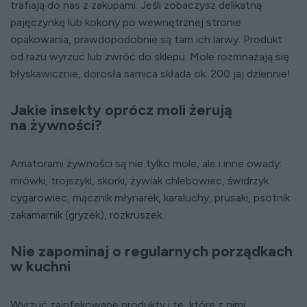
trafiają do nas z zakupami. Jeśli zobaczysz delikatną
pajęczynkę lub kokony po wewnętrznej stronie
opakowania, prawdopodobnie są tam ich larwy. Produkt
od razu wyrzuć lub zwróć do sklepu. Mole rozmnażają się
błyskawicznie, dorosła samica składa ok. 200 jaj dziennie!
Jakie insekty oprócz moli żerują
na żywności?
Amatorami żywności są nie tylko mole, ale i inne owady:
mrówki, trojszyki, skorki, żywiak chlebowiec, świdrzyk
cygarowiec, mącznik młynarek, karaluchy, prusaki, psotnik
zakamarnik (gryzek), rozkruszek.
Nie zapominaj o regularnych porządkach
w kuchni
Wyrzuć zainfekowane produkty i te, które z nimi