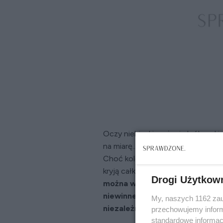
Oczy niebieskie – życie królewski
na miarę... Ile prawdy znajduje s
Choć kolory tęczówek są anatomi
kryją całkiem sporo wiedzy o nas
Drogi Użytkow
można wyczytać, patrząc komuś
niewinne zgadywanie i zabawa, 
My, naszych 1162 zau
niezależnych badaniach nauko
przechowujemy informa
standardowe informac