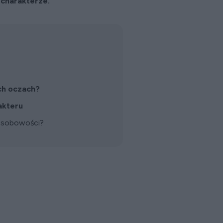
 charakterze.
ich oczach?
akteru
osobowości?