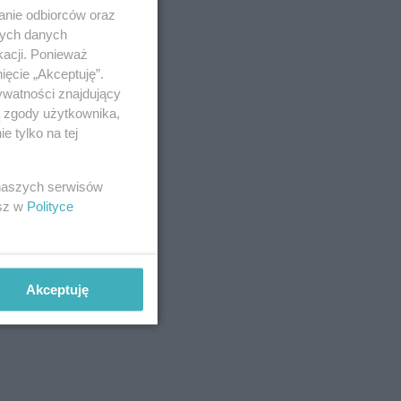
anie odbiorców oraz
nych danych
kacji. Ponieważ
ięcie „Akceptuję”.
ywatności znajdujący
ą zgody użytkownika,
 tylko na tej
 naszych serwisów
esz w
Polityce
Akceptuję