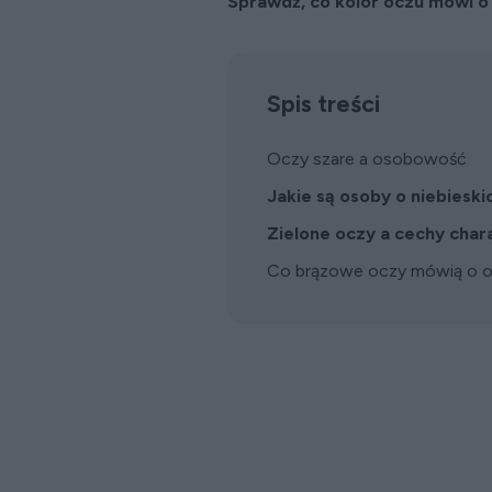
Sprawdź, co kolor oczu mówi o
Spis treści
Oczy szare a osobowość
Jakie są osoby o niebiesk
Zielone oczy a cechy char
Co brązowe oczy mówią o 