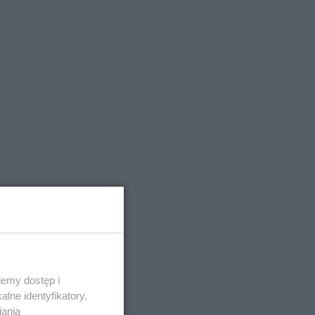
emy dostęp i
lne identyfikatory,
iania