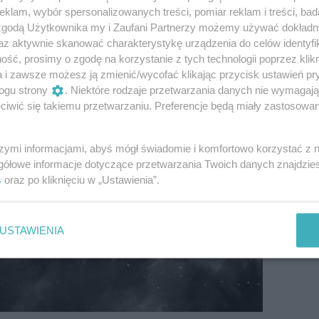
klam, wybór spersonalizowanych treści, pomiar reklam i treści, bad
ć
 zgodą Użytkownika my i Zaufani Partnerzy możemy używać dokład
az aktywnie skanować charakterystykę urządzenia do celów identyfi
ść, prosimy o zgodę na korzystanie z tych technologii poprzez klikn
a i zawsze możesz ją zmienić/wycofać klikając przycisk ustawień pr
ogu strony
. Niektóre rodzaje przetwarzania danych nie wymagaj
iwić się takiemu przetwarzaniu. Preferencje będą miały zastosowanie
szymi informacjami, abyś mógł świadomie i komfortowo korzystać z
gółowe informacje dotyczące przetwarzania Twoich danych znajdzi
s
oraz po kliknięciu w „Ustawienia”.
USTAWIENIA