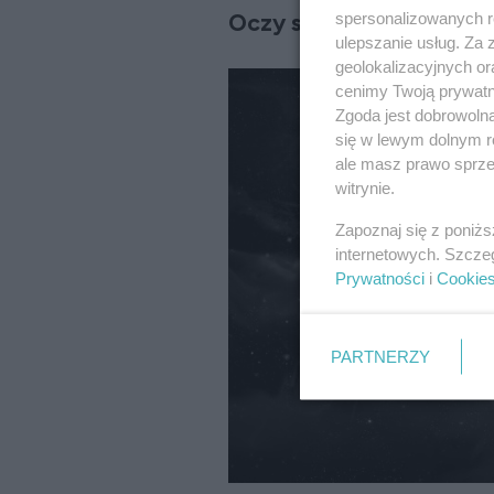
spersonalizowanych re
Oczy szare a osobowoś
ulepszanie usług. Za
geolokalizacyjnych or
cenimy Twoją prywatno
Zgoda jest dobrowoln
się w lewym dolnym r
ale masz prawo sprzec
witrynie.
Zapoznaj się z poniż
internetowych. Szcze
Prywatności
i
Cookie
PARTNERZY