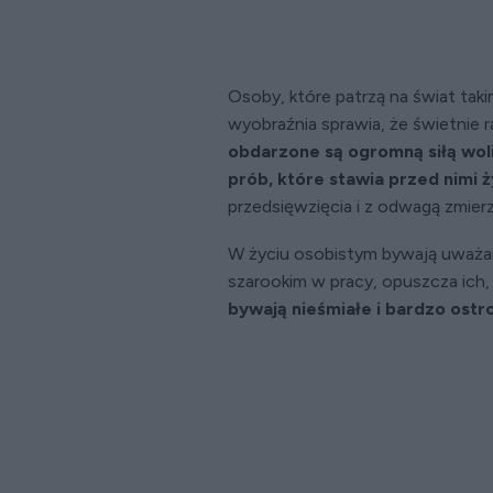
Osoby, które patrzą na świat tak
wyobraźnia sprawia, że świetnie
obdarzone są ogromną siłą woli
prób, które stawia przed nimi ż
przedsięwzięcia i z odwagą zmierz
W życiu osobistym bywają uważan
szarookim w pracy, opuszcza ich,
bywają nieśmiałe i bardzo ostr