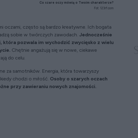
Co szare oczy mówią o Twoim charakterze?
Fot. 123rf.com
imi oczami, często są bardzo kreatywne. Ich bogata
 radzą sobie w twórczych zawodach.
Jednocześnie
, która pozwala im wychodzić zwycięsko z wielu
ycie.
Chętnie angażują się w nowe, ciekawe
ają do celu.
e za samotników. Energia, która towarzyszy
 kiedy chodzi o miłość.
Osoby o szarych oczach
ożne przy zawieraniu nowych znajomości.