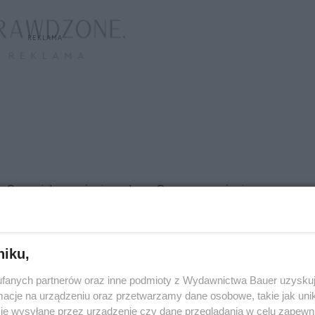
e. Oczy zielone – życie szalone. Oczy szare – życie
ię w tych starych, dobrze znanych porzekadłach?
czną cechą dziedziczną, niektórzy uważają, że
 samych i naszym charakterze.
Jakie informacje
niku,
 głęboko w oczy? Być może jest to jedynie
ale niektóre cechy powtarzają się w wielu
fanych partnerów oraz inne podmioty z Wydawnictwa Bauer uzyskuj
wych.
cje na urządzeniu oraz przetwarzamy dane osobowe, takie jak unika
je wysyłane przez urządzenie czy dane przeglądania w celu zapewn