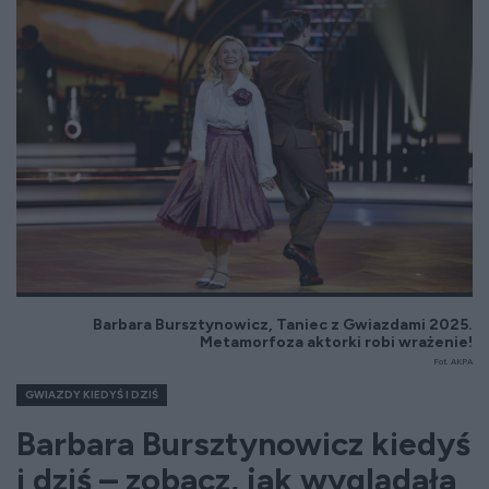
Barbara Bursztynowicz, Taniec z Gwiazdami 2025.
Metamorfoza aktorki robi wrażenie!
Fot. AKPA
GWIAZDY KIEDYŚ I DZIŚ
Barbara Bursztynowicz kiedyś
i dziś – zobacz, jak wyglądała