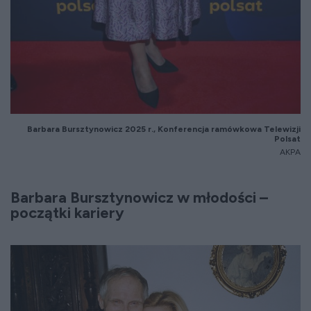
Barbara
Bursztynowicz
2025 r., Konferencja ram
ówkowa Telewizji
Polsat
AKPA
Barbara Bursztynowicz w młodości
–
pocz
ątki kariery