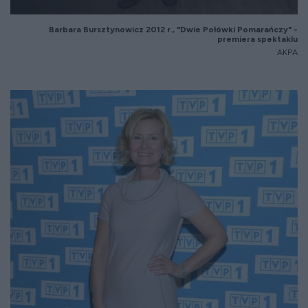
Barbara
Bursztynowicz
2012 r., "Dwie Poł
ówki Pomara
ńczy" -
premiera spektaklu
AKPA