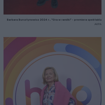
Barbara
Bursztynowicz
2024 r., "Gra w randki" - premiera spektaklu
AKPA