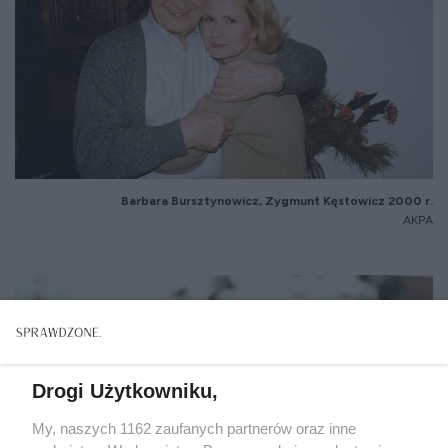
Barbara
Bursztynowicz
, Zygmunt
Kęstowicz
2000 r.
AKPA
Drogi Użytkowniku,
My, naszych 1162 zaufanych partnerów oraz inne