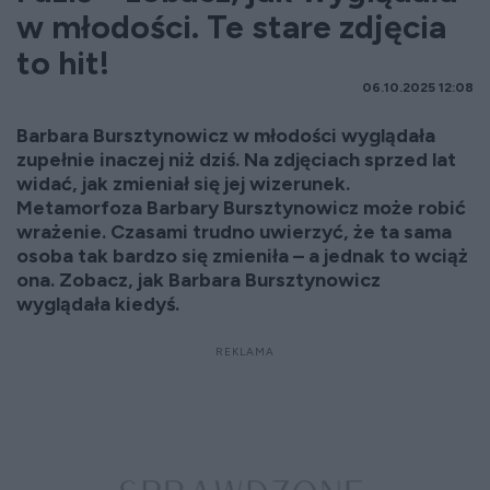
w młodości. Te stare zdjęcia
to hit!
06.10.2025 12:08
Barbara
Bursztynowicz
w młodości wyglądała
zupełnie inaczej niż dziś. Na zdjęciach sprzed lat
widać, jak zmieniał się jej wizerunek.
Metamorfoza Barbary
Bursztynowicz
może robić
wrażenie. Czasami trudno uwierzyć, że ta sama
osoba tak bardzo się zmieniła
– a jednak to wci
ąż
ona. Zobacz, jak Barbara
Bursztynowicz
wyglądała kiedyś.