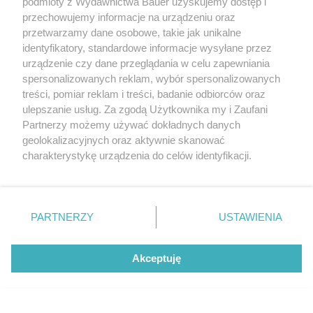
podmioty z Wydawnictwa Bauer uzyskujemy dostęp i
przechowujemy informacje na urządzeniu oraz
przetwarzamy dane osobowe, takie jak unikalne
identyfikatory, standardowe informacje wysyłane przez
urządzenie czy dane przeglądania w celu zapewniania
spersonalizowanych reklam, wybór spersonalizowanych
treści, pomiar reklam i treści, badanie odbiorców oraz
ulepszanie usług. Za zgodą Użytkownika my i Zaufani
Partnerzy możemy używać dokładnych danych
geolokalizacyjnych oraz aktywnie skanować
charakterystykę urządzenia do celów identyfikacji.
Ponieważ cenimy Twoją prywatność, prosimy o zgodę na
korzystanie z tych technologii poprzez kliknięcie
„Akceptuję”. Zgoda jest dobrowolna i zawsze możesz ją
zmienić/wycofać klikając przycisk ustawień prywatności
PARTNERZY
USTAWIENIA
znajdujący się w lewym dolnym rogu strony
. Niektóre
rodzaje przetwarzania danych nie wymagają zgody
Akceptuję
użytkownika, ale masz prawo sprzeciwić się takiemu
przetwarzaniu. Preferencje będą miały zastosowanie tylko
na tej witrynie.