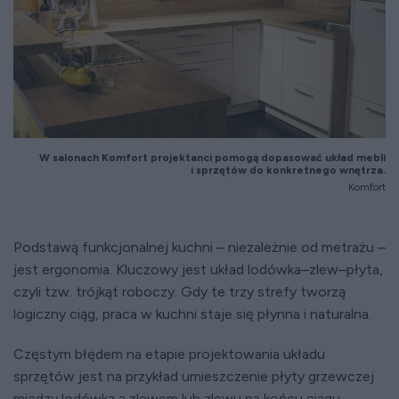
W salonach Komfort projektanci pomogą dopasować układ mebli
i sprzętów do konkretnego wnętrza.
Komfort
Podstawą funkcjonalnej kuchni – niezależnie od metrażu –
jest ergonomia. Kluczowy jest układ lodówka–zlew–płyta,
czyli tzw. trójkąt roboczy. Gdy te trzy strefy tworzą
logiczny ciąg, praca w kuchni staje się płynna i naturalna.
Częstym błędem na etapie projektowania układu
sprzętów jest na przykład umieszczenie płyty grzewczej
między lodówką a zlewem lub zlewu na końcu ciągu