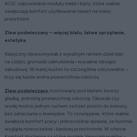
AGD, odpowiednie moduły mebli i blaty, które realnie
zwiększają komfort użytkowania nawet na małej
przestrzeni.
Zlew podwieszany – więcej blatu, łatwe sprzątanie,
estetyka
Klasyczny zlewozmywak z wyraźnym rantem dzieli blat
na części, gromadzi zabrudzenia i wizualnie obciąża
zabudowę. W małej kuchni to szczególnie odczuwalne –
liczy się każda wolna powierzchnia robocza.
Zlew podwieszany
montowany pod blatem tworzy
gładką, jednolitą powierzchnię roboczą. Okruszki czy
wodę można jednym ruchem zetrzeć prosto do komory,
bez zahaczania o krawędzie. To rozwiązanie, które realnie
zwiększa komfort pracy i jednocześnie sprawia, że kuchnia
wygląda nowocześnie i bardziej przestronnie. W ofercie
Komfort dostępne są różne modele zlewozmywaków –