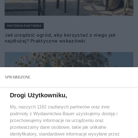
MATERIAŁ PARTNERA
Jak urządzić ogród, aby korzystać z niego jak
najdłużej? Praktyczne wskazówki
Drogi Użytkowniku,
My, naszych 1162 zaufanych partnerów oraz inne
podmioty z Wydawnictwa Bauer uzyskujemy dostęp i
przechowujemy informacje na urządzeniu oraz
przetwarzamy dane osobowe, takie jak unikalne
identyfikatory, standardowe informacje wysyłane przez