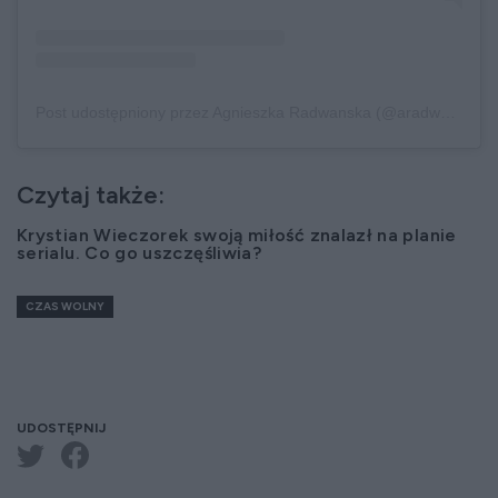
Post udostępniony przez Agnieszka Radwanska (@aradwanska)
Czytaj także:
Krystian Wieczorek swoją miłość znalazł na planie
serialu. Co go uszczęśliwia?
CZAS WOLNY
UDOSTĘPNIJ