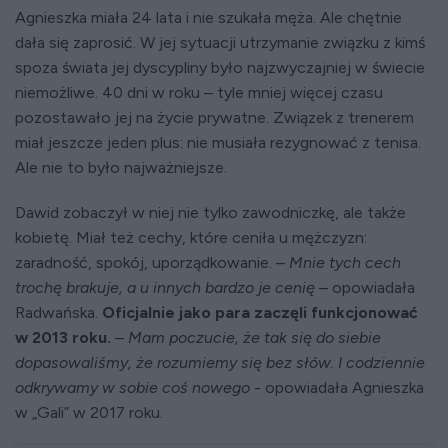
Agnieszka miała 24 lata i nie szukała męża. Ale chętnie
dała się zaprosić. W jej sytuacji utrzymanie związku z kimś
spoza świata jej dyscypliny było najzwyczajniej w świecie
niemożliwe. 40 dni w roku – tyle mniej więcej czasu
pozostawało jej na życie prywatne. Związek z trenerem
miał jeszcze jeden plus: nie musiała rezygnować z tenisa.
Ale nie to było najważniejsze.
Dawid zobaczył w niej nie tylko zawodniczkę, ale także
kobietę. Miał też cechy, które ceniła u mężczyzn:
zaradność, spokój, uporządkowanie.
– Mnie tych cech
trochę brakuje, a u innych bardzo je cenię
– opowiadała
Radwańska.
Oficjalnie jako para zaczęli funkcjonować
w 2013 roku.
– Mam poczucie, że tak się do siebie
dopasowaliśmy, że rozumiemy się bez słów. I codziennie
odkrywamy w sobie coś nowego
- opowiadała Agnieszka
w „Gali” w 2017 roku.