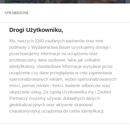
Drogi Użytkowniku,
My, naszych 1160 zaufanych partnerów oraz inne
podmioty z Wydawnictwa Bauer uzyskujemy dostęp i
przechowujemy informacje na urządzeniu oraz
przetwarzamy dane osobowe, takie jak unikalne
identyfikatory, standardowe informacje wysyłane przez
urządzenie czy dane przeglądania w celu zapewniania
spersonalizowanych reklam, wybór spersonalizowanych
CZAS WOLNY
treści, pomiar reklam i treści, badanie odbiorców oraz
Wydanie specjalne magazynu "To&Owo TV Bravo
ulepszanie usług. Za zgodą Użytkownika my i Zaufani
Sport" przywołuje klimat kultowego pisma
Partnerzy możemy używać dokładnych danych
sportowego Bravo Sport
geolokalizacyjnych oraz aktywnie skanować
charakterystykę urządzenia do celów identyfikacji.
Ponieważ cenimy Twoją prywatność, prosimy o zgodę na
korzystanie z tych technologii poprzez kliknięcie