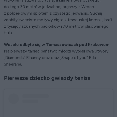
wykonania zużyła 6,5 tysiąca kamieni Swarovskiego,
do tego 30 metrów jedwabnej organzy z Włoch
z półperłowym splotem z czystego jedwabiu. Suknię
zdobiły kwieciste motywy cięte z francuskiej koronki, haft
z tysięcy szklanych paciorków i 70 metrów plisowanego
tiulu.
Wesele odbyło się w Tomaszowicach pod Krakowem.
Na pierwszy taniec państwo młodzi wybrali dwa utwory
„Diamonds” Rihanny oraz oraz „Shape of you” Eda
Sheerana.
Pierwsze dziecko gwiazdy tenisa