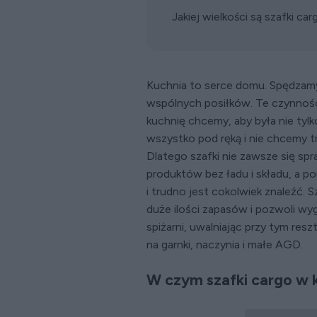
Jakiej wielkości są szafki ca
Kuchnia to serce domu. Spędzam
wspólnych posiłków. Te czynności
kuchnię chcemy, aby była nie tylk
wszystko pod ręką i nie chcemy t
Dlatego szafki nie zawsze się sp
produktów bez ładu i składu, a p
i trudno jest cokolwiek znaleźć.
duże ilości zapasów i pozwoli wy
spiżarni, uwalniając przy tym res
na garnki, naczynia i małe AGD.
W czym szafki cargo w k