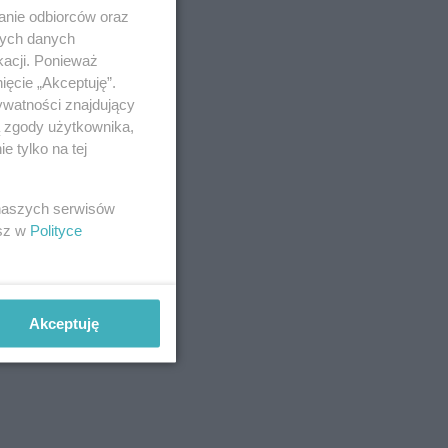
anie odbiorców oraz
nych danych
kacji. Ponieważ
ięcie „Akceptuję”.
ywatności znajdujący
ą zgody użytkownika,
 tylko na tej
 naszych serwisów
esz w
Polityce
Akceptuję