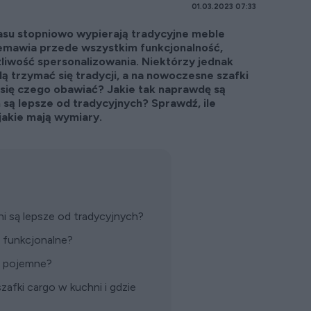
01.03.2023 07:33
zasu stopniowo wypierają tradycyjne meble
emawia przede wszystkim funkcjonalność,
liwość spersonalizowania. Niektórzy jednak
ą trzymać się tradycji, a na nowoczesne szafki
t się czego obawiać? Jakie tak naprawdę są
m są lepsze od tradycyjnych? Sprawdź, ile
 jakie mają wymiary.
i są lepsze od tradycyjnych?
ą funkcjonalne?
ą pojemne?
zafki cargo w kuchni i gdzie