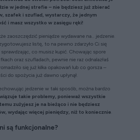
ie w jednej strefie – nie będziesz już zbierać
 szafek i szuflad, wystarczy, że jednym
ść i masz wszystko w zasięgu ręki!
że zaoszczędzić pieniądze wydawane na... jedzenie.
zygotowujesz listę, to na pewno zdarzyło Ci się
 sprawdzając, co musisz kupić. Chowając spore
fkach oraz szufladach, pewnie nie raz odnalazłaś
omadziło się już kilka opakowań lub co gorsza –
ści do spożycia już dawno upłynął.
echowując jedzenie w taki sposób, można bardzo
wiązuje takie problemy, ponieważ wszystkie
temu zużyjesz je na bieżąco i nie będziesz
 wydając więcej pieniędzy, niż to koniecznie
.
ni są funkcjonalne?