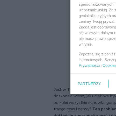
spersonalizowanych re
ulepszanie usług. Za
geolokalizacyjnych or
cenimy Twoją prywatno
Zgoda jest dobrowoln
się w lewym dolnym r
ale masz prawo sprzec
witrynie.
Zapoznaj się z poniż
internetowych. Szcze
Prywatności
i
Cookie
PARTNERZY
Jeśli w Twojej kuchni żywność p
doskonale wiesz, jak uciążliwe b
po kolei wszystkie schowki i go
tracąc czas i nerwy?
Ten problem
dokładnie spersonalizować i do