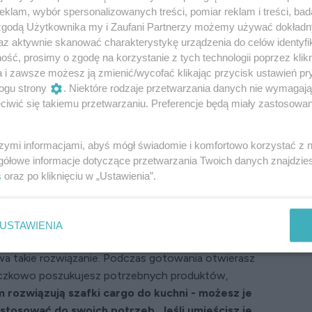
klam, wybór spersonalizowanych treści, pomiar reklam i treści, bad
 zgodą Użytkownika my i Zaufani Partnerzy możemy używać dokład
az aktywnie skanować charakterystykę urządzenia do celów identyfi
ść, prosimy o zgodę na korzystanie z tych technologii poprzez klikn
a i zawsze możesz ją zmienić/wycofać klikając przycisk ustawień pr
ogu strony
. Niektóre rodzaje przetwarzania danych nie wymagaj
iwić się takiemu przetwarzaniu. Preferencje będą miały zastosowanie
szymi informacjami, abyś mógł świadomie i komfortowo korzystać z
gółowe informacje dotyczące przetwarzania Twoich danych znajdzi
s
oraz po kliknięciu w „Ustawienia”.
Szafki cargo zapewniają łatwy dostęp do wszystkich produktów
Fot. materiały prasowe PEKA
USTAWIENIA
oukładana jest w różnych szafkach, to na pewno
ywa takie rozwiązanie. Podczas gotowania otwierasz
rączkowo poszukujesz potrzebnych produktów,
 rozwiązują szafki cargo do kuchni - możesz je
stosować do swoich potrzeb. Jeśli umieścisz je