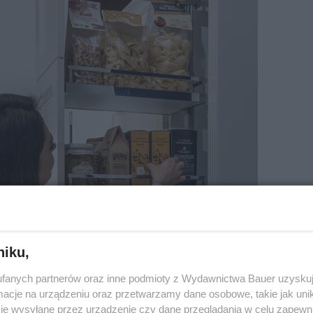
niku,
fanych partnerów oraz inne podmioty z Wydawnictwa Bauer uzyskuj
cje na urządzeniu oraz przetwarzamy dane osobowe, takie jak unika
je wysyłane przez urządzenie czy dane przeglądania w celu zapewn