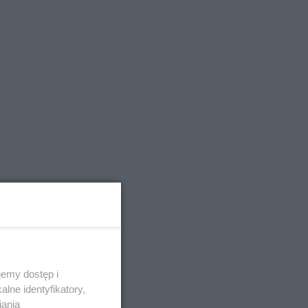
emy dostęp i
lne identyfikatory,
iania