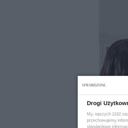
Drogi Użytkow
My, naszych 1162 zau
przechowujemy informa
standardowe informac