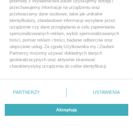
podmioty z Wydawnictwa Bauer uzyskujemy dostęp i
przechowujemy informacje na urządzeniu oraz
przetwarzamy dane osobowe, takie jak unikalne
identyfikatory, standardowe informacje wysyłane przez
urządzenie czy dane przeglądania w celu zapewniania
spersonalizowanych reklam, wybór spersonalizowanych
GWIAZDY KIEDYŚ I DZIŚ
treści, pomiar reklam i treści, badanie odbiorców oraz
Joanna Przetakiewicz kiedyś i dziś – zobacz, jak
ulepszanie usług. Za zgodą Użytkownika my i Zaufani
wyglądała w młodości. Te stare zdjęcia to hit!
Partnerzy możemy używać dokładnych danych
geolokalizacyjnych oraz aktywnie skanować
charakterystykę urządzenia do celów identyfikacji.
Ponieważ cenimy Twoją prywatność, prosimy o zgodę na
korzystanie z tych technologii poprzez kliknięcie
„Akceptuję”. Zgoda jest dobrowolna i zawsze możesz ją
zmienić/wycofać klikając przycisk ustawień prywatności
PARTNERZY
USTAWIENIA
znajdujący się w lewym dolnym rogu strony
. Niektóre
rodzaje przetwarzania danych nie wymagają zgody
Akceptuję
użytkownika, ale masz prawo sprzeciwić się takiemu
przetwarzaniu. Preferencje będą miały zastosowanie tylko
na tej witrynie.