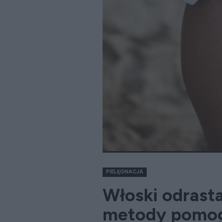
PIELĘGNACJA
Włoski odrasta
metody pomog