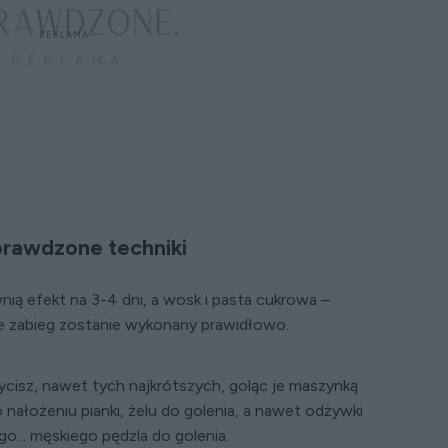
rawdzone techniki
wnią efekt na 3-4 dni, a wosk i pasta cukrowa –
e zabieg zostanie wykonany prawidłowo.
isz, nawet tych najkrótszych, goląc je maszynką
 nałożeniu pianki, żelu do golenia, a nawet odżywki
o... męskiego pędzla do golenia.