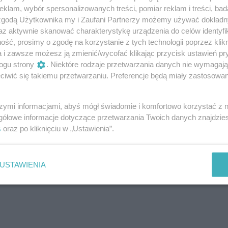
klam, wybór spersonalizowanych treści, pomiar reklam i treści, bad
 zgodą Użytkownika my i Zaufani Partnerzy możemy używać dokład
 zabiegu
az aktywnie skanować charakterystykę urządzenia do celów identyfi
ść, prosimy o zgodę na korzystanie z tych technologii poprzez klikn
a i zawsze możesz ją zmienić/wycofać klikając przycisk ustawień pr
złuszczysz skórę, też pach i bikini.
ogu strony
. Niektóre rodzaje przetwarzania danych nie wymagaj
iwić się takiemu przetwarzaniu. Preferencje będą miały zastosowanie
oczyszczonej skórze, włoski mają szansę być
tedy efekt gładkości jest dłuższy. Tu wybierz
szymi informacjami, abyś mógł świadomie i komfortowo korzystać z
ła, zamiast tych z solą – cukrowe, a także
gółowe informacje dotyczące przetwarzania Twoich danych znajdzi
e się, że peeling z drobinkami należy zrobić dzień
s
oraz po kliknięciu w „Ustawienia”.
ymatyczny dwie doby przed. Najwrażliwsze pachy
 dni przed zabiegiem, bo tu skóra może regenerować
USTAWIENIA
i polecają też szczotkowanie ciała na sucho
.