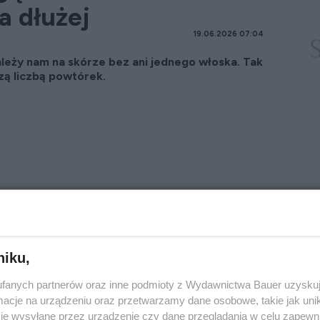
a dłużej
19.06.2026 07:04
zależy nam na skórze bez ani jednego włoska. Tak
szą liczbą powtórek.
niku,
fanych partnerów oraz inne podmioty z Wydawnictwa Bauer uzyskuj
cje na urządzeniu oraz przetwarzamy dane osobowe, takie jak unika
je wysyłane przez urządzenie czy dane przeglądania w celu zapewn