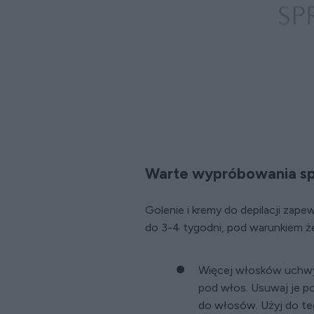
Warte wypróbowania sp
Golenie i kremy do depilacji zape
do 3-4 tygodni, pod warunkiem ż
Więcej włosków uchwyc
pod włos. Usuwaj je po
do włosów. Użyj do teg