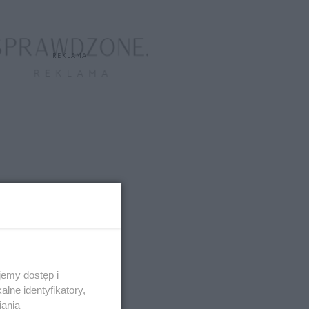
emy dostęp i
lne identyfikatory,
iania