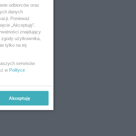
anie odbiorców oraz
nych danych
kacji. Ponieważ
ięcie „Akceptuję”.
ywatności znajdujący
ą zgody użytkownika,
 tylko na tej
 naszych serwisów
esz w
Polityce
Akceptuję