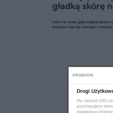
gładką skórę n
Lato to czas, gdy najbardziej 
możesz się nią cieszyć z mniej
Drogi Użytkow
My, naszych 1162 zau
przechowujemy informa
standardowe informac