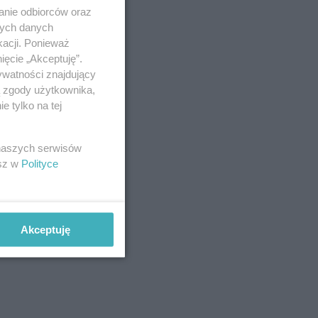
anie odbiorców oraz
nych danych
kacji. Ponieważ
ięcie „Akceptuję”.
ywatności znajdujący
ą zgody użytkownika,
 tylko na tej
 naszych serwisów
esz w
Polityce
Akceptuję