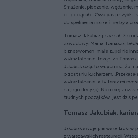
Smażenie, pieczenie, wędzenie, m
go pociągało. Owa pasja szybko st
do spełnienia marzeń nie była pro
Tomasz Jakubiak przyznał, że rod
zawodowy. Mama Tomasza, będąc
bizneswoman, miała zupełnie inn
wykształcenie, licząc, że Tomas
Jakubiak często wspomina, że m
o zostaniu kucharzem. „Przekaza
wykształcenie, a ty teraz mi mówi
na jego decyzję. Niemniej z czas
trudnych początków, jest dziś pe
Tomasz Jakubiak: kariera
Jakubiak swoje pierwsze kroki w p
z warszawskich restauracji. Wspo