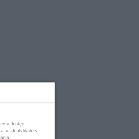
emy dostęp i
lne identyfikatory,
iania