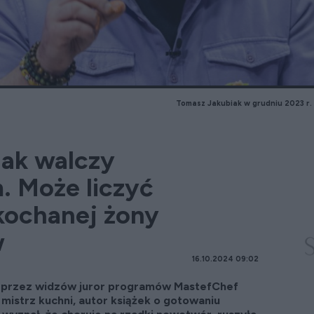
Tomasz Jakubiak w grudniu 2023 r.
ak walczy
 Może liczyć
kochanej żony
w
16.10.2024 09:02
y przez widzów juror programów MastefChef
 mistrz kuchni, autor książek o gotowaniu