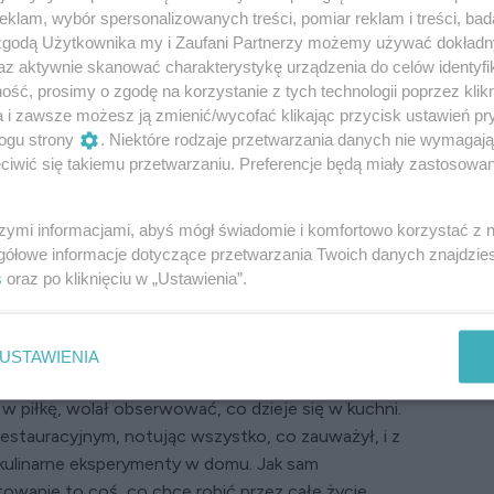
klam, wybór spersonalizowanych treści, pomiar reklam i treści, bad
terChef Junior i MasterChef Nastolatki i autor
 zgodą Użytkownika my i Zaufani Partnerzy możemy używać dokład
gotowaniu. To również charyzmatyczna osobowość
az aktywnie skanować charakterystykę urządzenia do celów identyfi
orzałych fanów. Dziś, kiedy przyszło mu walczyć
ść, prosimy o zgodę na korzystanie z tych technologii poprzez klikn
arcie kochającej rodziny i rzeszy swoich
a i zawsze możesz ją zmienić/wycofać klikając przycisk ustawień pr
iuki za jego powrót do zdrowia.
ogu strony
. Niektóre rodzaje przetwarzania danych nie wymagaj
iwić się takiemu przetwarzaniu. Preferencje będą miały zastosowanie
ię urodził i skąd pochodzi?
szymi informacjami, abyś mógł świadomie i komfortowo korzystać z
 1984 roku w Chorzowie.
Już od najmłodszych lat
gółowe informacje dotyczące przetwarzania Twoich danych znajdzi
letnie lata spędził w Warszawie przy ul. Pięknej.
W
s
oraz po kliknięciu w „Ustawienia”.
stniała hiszpańska restauracja Casa Valdemar,
agda Gessler. Jego kulinarna pasja zaczęła się
miał okazję podglądać pracę kucharzy w tym
USTAWIENIA
ał, że zamiast spędzać czas na typowych dla
w piłkę, wolał obserwować, co dzieje się w kuchni.
estauracyjnym, notując wszystko, co zauważył, i z
kulinarne eksperymenty w domu. Jak sam
owanie to coś, co chce robić przez całe życie.