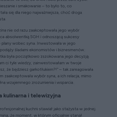
ieszanie i smakowanie – to było to, co
ała się dla niego najważniejsza, choć droga
sta.
zina nie od razu zaakceptowała jego wybór
a absolwentką SGH i odnoszącą sukcesy
e plany wobec syna. Inwestowała w jego
z podąży śladami ekonomistów i biznesmenów.
atka była początkowo zszokowana jego decyzją
łam ci tyle wiedzy, zainwestowałam w twoje
sz, że będziesz garkotłukiem?!” – tak zareagowała
em zaakceptowała wybór syna, a ich relacja, mimo
łna wzajemnego zrozumienia i wsparcia.
 kulinarna i telewizyjna
rofesjonalnej kuchni stawiał jako stażysta w jednej
mina, że moment, w którym oficjalnie stanął