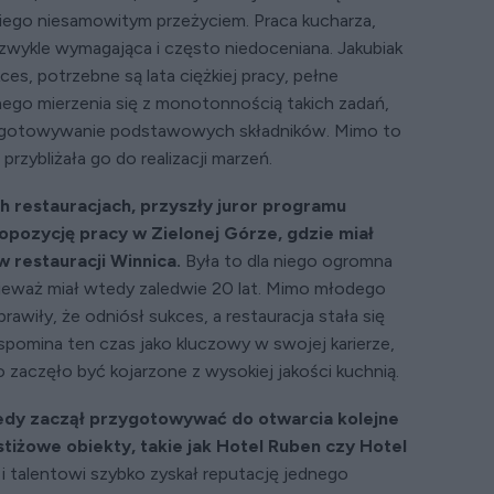
 niego niesamowitym przeżyciem. Praca kucharza,
ezwykle wymagająca i często niedoceniana. Jakubiak
ces, potrzebne są lata ciężkiej pracy, pełne
ego mierzenia się z monotonnością takich zadań,
rzygotowywanie podstawowych składników. Mimo to
rzybliżała go do realizacji marzeń.
h restauracjach, przyszły juror programu
opozycję pracy w Zielonej Górze, gdzie miał
w restauracji Winnica.
Była to dla niego ogromna
ieważ miał wtedy zaledwie 20 lat. Mimo młodego
prawiły, że odniósł sukces, a restauracja stała się
pomina ten czas jako kluczowy w swojej karierze,
zaczęło być kojarzone z wysokiej jakości kuchnią.
iedy zaczął przygotowywać do otwarcia kolejne
stiżowe obiekty, takie jak Hotel Ruben czy Hotel
y i talentowi szybko zyskał reputację jednego