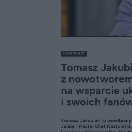
CZAS WOLNY
Tomasz Jakubi
z nowotworem.
na wsparcie u
i swoich fanó
Tomasz Jakubiak to uwielbian
Junior i MasterChef Nastolatki,