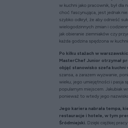
w kuchni jako pracownik, był dla
choć fascynująca, jest jednak ni
szybko odkrył, że aby odnieść suk
wielogodzinnych zmian i codzienn
jak obieranie ziemniaków czy p
każda godzina spędzona w kuchni p
Po kilku stażach w warszawskic
MasterChef Junior otrzymał pr
objąć stanowisko szefa kuchni 
szansa, a zarazem wyzwanie, pon
wieku, jego umiejętności i pasja s
popularnym miejscem. Jakubiak ws
ponieważ to wtedy jego nazwisko 
Jego kariera nabrała tempa, k
restauracje i hotele, w tym pre
Śródmiejski.
Dzięki ciężkiej prac