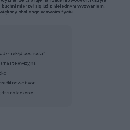
 wyznał, że choruje na rzadki nowotwór, ruszyła
z kuchni mierzył się już z niejednym wyzwaniem,
jwiększy challenge w swoim życiu.
rodził i skąd pochodzi?
arna i telewizyjna
cko
 rzadki nowotwór
ądze na leczenie