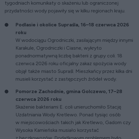
tygodniach komunikaty o skażeniu lub ograniczonej
przydatności wody pojawiły się w kilku regionach kraju.
Podlasie i okolice Supraśla, 16–18 czerwca 2026
roku
W wodociągu Ogrodniczki, zasilającym między innymi
Karakule, Ogrodniczki i Ciasne, wykryto
ponadnormatywną liczbę bakterii z grupy coli. 18
czerwca 2026 roku oficjalny zakaz spożycia wody
objął także miasto Supraśl. Mieszkańcy przez kilka dni
musieli korzystać z zastępczych źródeł wody.
Pomorze Zachodnie, gmina Golczewo, 17–28
czerwca 2026 roku
Skażenie bakteriami E. coli unieruchomiło Stację
Uzdatniania Wody Kretlewo. Ponad tysiąc osób
w miejscowościach takich jak Kretlewo, Gadom czy
Wysoka Kamieńska musiało korzystać
z beczkowozów. Dodatkowym problemem było