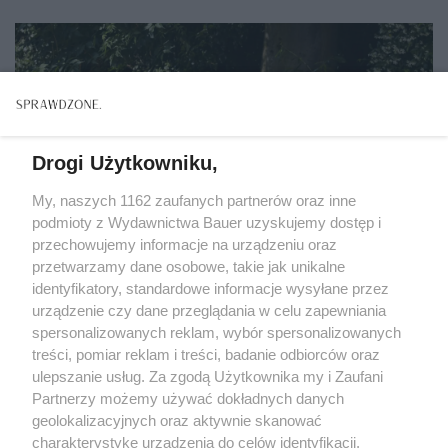
Drogi Użytkowniku,
My, naszych 1162 zaufanych partnerów oraz inne
podmioty z Wydawnictwa Bauer uzyskujemy dostęp i
przechowujemy informacje na urządzeniu oraz
przetwarzamy dane osobowe, takie jak unikalne
identyfikatory, standardowe informacje wysyłane przez
urządzenie czy dane przeglądania w celu zapewniania
spersonalizowanych reklam, wybór spersonalizowanych
treści, pomiar reklam i treści, badanie odbiorców oraz
PORZĄDKI
ulepszanie usług. Za zgodą Użytkownika my i Zaufani
Drewno w ogrodzie i na tarasie. Jak je zabezpieczyć
Partnerzy możemy używać dokładnych danych
na lata?
geolokalizacyjnych oraz aktywnie skanować
charakterystykę urządzenia do celów identyfikacji.