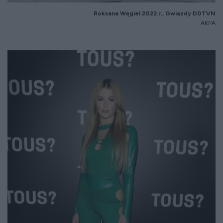
Roksana Węgiel 2022 r., Gwiazdy DDTVN
AKPA