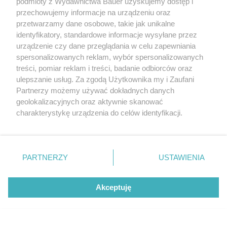
podmioty z Wydawnictwa Bauer uzyskujemy dostęp i
przechowujemy informacje na urządzeniu oraz
przetwarzamy dane osobowe, takie jak unikalne
identyfikatory, standardowe informacje wysyłane przez
urządzenie czy dane przeglądania w celu zapewniania
spersonalizowanych reklam, wybór spersonalizowanych
treści, pomiar reklam i treści, badanie odbiorców oraz
ulepszanie usług. Za zgodą Użytkownika my i Zaufani
Partnerzy możemy używać dokładnych danych
geolokalizacyjnych oraz aktywnie skanować
charakterystykę urządzenia do celów identyfikacji.
Ponieważ cenimy Twoją prywatność, prosimy o zgodę na
korzystanie z tych technologii poprzez kliknięcie
„Akceptuję”. Zgoda jest dobrowolna i zawsze możesz ją
zmienić/wycofać klikając przycisk ustawień prywatności
PARTNERZY
USTAWIENIA
znajdujący się w lewym dolnym rogu strony
. Niektóre
rodzaje przetwarzania danych nie wymagają zgody
Akceptuję
użytkownika, ale masz prawo sprzeciwić się takiemu
przetwarzaniu. Preferencje będą miały zastosowanie tylko
na tej witrynie.
Roksana Węgiel 2024 r., Gwiazdy Dzień Dobry TVN i "Mówię Wam"
AKPA