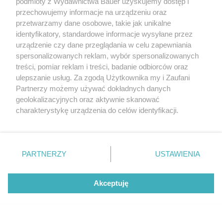
podmioty z Wydawnictwa Bauer uzyskujemy dostęp i
przechowujemy informacje na urządzeniu oraz
przetwarzamy dane osobowe, takie jak unikalne
identyfikatory, standardowe informacje wysyłane przez
urządzenie czy dane przeglądania w celu zapewniania
spersonalizowanych reklam, wybór spersonalizowanych
treści, pomiar reklam i treści, badanie odbiorców oraz
ulepszanie usług. Za zgodą Użytkownika my i Zaufani
Partnerzy możemy używać dokładnych danych
geolokalizacyjnych oraz aktywnie skanować
charakterystykę urządzenia do celów identyfikacji.
Ponieważ cenimy Twoją prywatność, prosimy o zgodę na
korzystanie z tych technologii poprzez kliknięcie
„Akceptuję”. Zgoda jest dobrowolna i zawsze możesz ją
Maryla Rodowicz, 2013 r., bal Fundacji TVN
AKPA
zmienić/wycofać klikając przycisk ustawień prywatności
PARTNERZY
USTAWIENIA
znajdujący się w lewym dolnym rogu strony
. Niektóre
rodzaje przetwarzania danych nie wymagają zgody
Akceptuję
użytkownika, ale masz prawo sprzeciwić się takiemu
przetwarzaniu. Preferencje będą miały zastosowanie tylko
na tej witrynie.