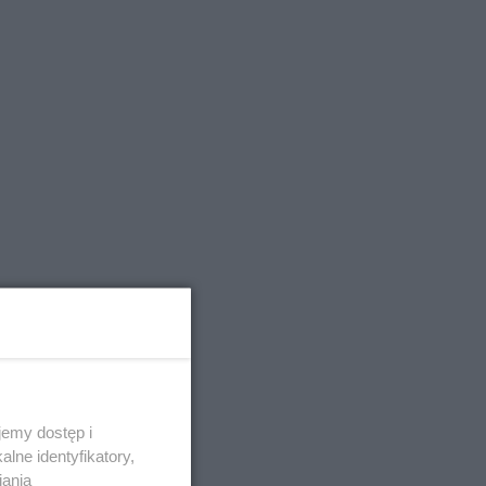
emy dostęp i
lne identyfikatory,
iania