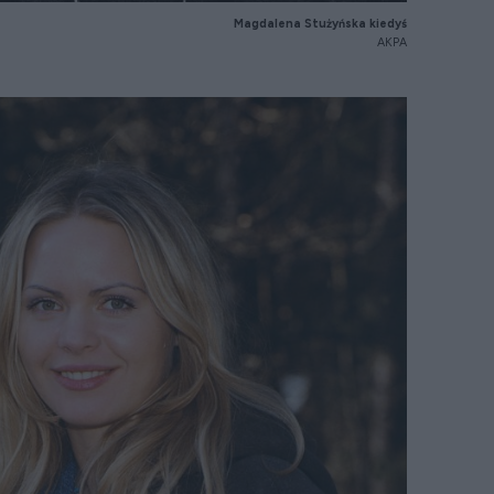
Magdalena Stużyńska kiedyś
AKPA