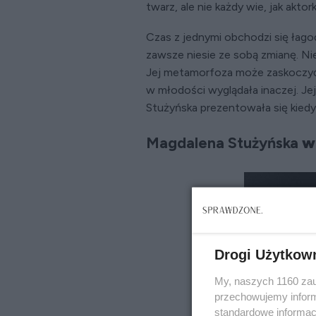
twarz, ale nie każdy wie, jak aktor
Czas z jednymi obchodzi się łagod
zawsze niesie ze sobą zmianę. Ni
Jej metamorfoza może zaskoczyć
w młodości wyglądała inaczej. Je
Stużyńska prezentowała się kiedy
Magdalena Stużyńska
w 
Drogi Użytkow
My, naszych 1160 zau
przechowujemy informa
standardowe informac