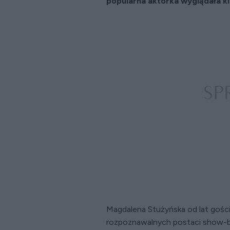
popularna aktorka wyglądała ki
Magdalena Stużyńska od lat gości
rozpoznawalnych postaci show-biz