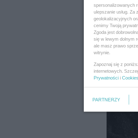
spersonalizowanych re
ulepszanie usług. Za
geolokalizacyjnych or
cenimy Twoją prywatno
Zgoda jest dobrowoln
się w lewym dolnym r
ale masz prawo sprzec
witrynie.
Zapoznaj się z poniż
internetowych. Szcze
Prywatności
i
Cookie
PARTNERZY