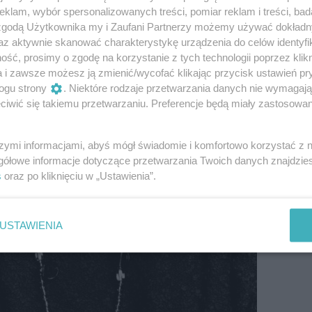
klam, wybór spersonalizowanych treści, pomiar reklam i treści, bad
 zgodą Użytkownika my i Zaufani Partnerzy możemy używać dokład
az aktywnie skanować charakterystykę urządzenia do celów identyfi
ść, prosimy o zgodę na korzystanie z tych technologii poprzez klikn
a i zawsze możesz ją zmienić/wycofać klikając przycisk ustawień pr
ogu strony
. Niektóre rodzaje przetwarzania danych nie wymagaj
iwić się takiemu przetwarzaniu. Preferencje będą miały zastosowanie
szymi informacjami, abyś mógł świadomie i komfortowo korzystać z
gółowe informacje dotyczące przetwarzania Twoich danych znajdzi
s
oraz po kliknięciu w „Ustawienia”.
USTAWIENIA