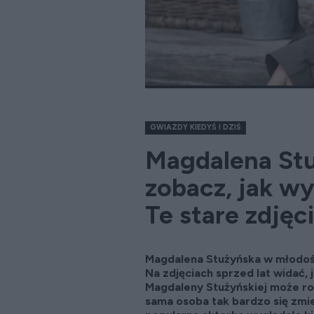
GWIAZDY KIEDYŚ I DZIŚ
Magdalena Stuż
zobacz, jak wy
Te stare zdjęci
Magdalena Stużyńska w młodości
Na zdjęciach sprzed lat widać, 
Magdaleny Stużyńskiej może ro
sama osoba tak bardzo się zmien