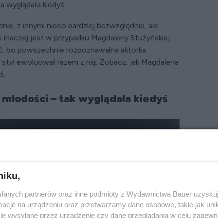
ka wyglądała kiedyś.
nie, z innymi nieco bardziej bezwzględnie, ale
e inaczej jest w przypadku Magdaleny Stużyńskiej.
, bo powszechnie rozpoznawalna aktorka
j styl ewoluował razem z nią. Zobacz, jak Magdalena
ś.
młodości – tak wyglądała kiedyś
niku,
fanych partnerów oraz inne podmioty z Wydawnictwa Bauer uzyskuj
cje na urządzeniu oraz przetwarzamy dane osobowe, takie jak unika
je wysyłane przez urządzenie czy dane przeglądania w celu zapewn