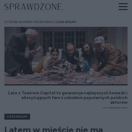
STRONA GŁÓWNA
ROZRYWKA
CZAS WOLNY
Lato z Teatrem Capitol to gwarancja najlepszych komedii i
ekscytujących fars z udziałem popularnych polskich
aktorów
Fot. materiały prasowe
CZAS WOLNY
Latem w mieście nie ma