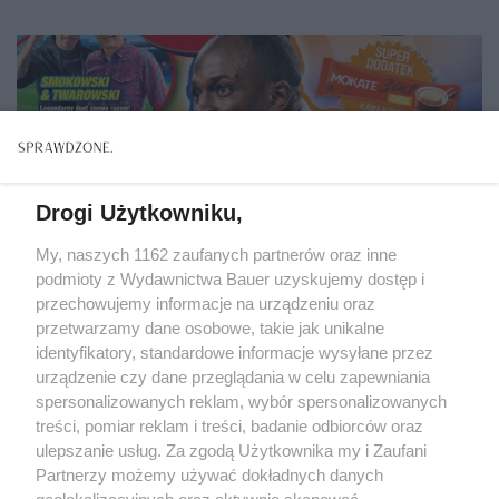
Drogi Użytkowniku,
My, naszych 1162 zaufanych partnerów oraz inne
podmioty z Wydawnictwa Bauer uzyskujemy dostęp i
przechowujemy informacje na urządzeniu oraz
przetwarzamy dane osobowe, takie jak unikalne
identyfikatory, standardowe informacje wysyłane przez
urządzenie czy dane przeglądania w celu zapewniania
spersonalizowanych reklam, wybór spersonalizowanych
CZAS WOLNY
treści, pomiar reklam i treści, badanie odbiorców oraz
Wydanie specjalne magazynu "To&Owo TV Bravo
ulepszanie usług. Za zgodą Użytkownika my i Zaufani
Sport" przywołuje klimat kultowego pisma
Partnerzy możemy używać dokładnych danych
sportowego Bravo Sport