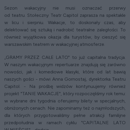
Sezon wakacyjny nie musi oznaczać przerwy
od teatru. Stołeczny Teatr Capitol zaprasza na spektakle
w licu i sierpniu. Wakacje, to doskonały czas, aby
delektować się sztuką i nadrobić teatralne zaległości. To
r
ó
wnież wyjątkowa okazja dla turyst
ó
w, by cieszyć się
warszawskim teatrem w wakacyjnej atmosferze.
„
GRAMY PRZEZ CA
Ł
E LATO"
to już capitalna tradycja.
W naszym wakacyjnym repertuarze znajdują się zar
ó
wno
nowości, jak i komediowe klasyki, kt
ó
re od lat bawią
naszych goś
ci -
m
ó
wi Anna Gornostaj, dyrektorka Teatru
Capitol. - Na prośbę widz
ó
w kontynuujemy r
ó
wnież
projekt "TANIE WAKACJE", kt
ó
ry rozpoczęliśmy rok temu:
w wybrane dni tygodnia oferujemy bilety w specjalnych,
obniżonych cenach. Nie zapominamy też o najmłodszych,
dla kt
ó
rych przygotowaliś
my pe
łne atrakcji familijne
przedpołudnia w ramach cyklu "CAPITALNE LATO
W MIEŚ
CIE" -
dodaje.