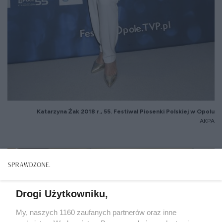
Katarzyna
Żak 2018 r., 55. Festiwal Piosenki Polskiej w Opolu
AKPA
Drogi Użytkowniku,
My, naszych 1160 zaufanych partnerów oraz inne