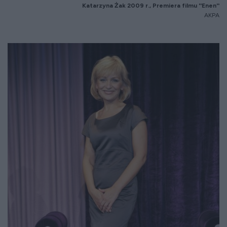
Katarzyna
Żak 2009 r., Premiera filmu ''
Enen
''
AKPA