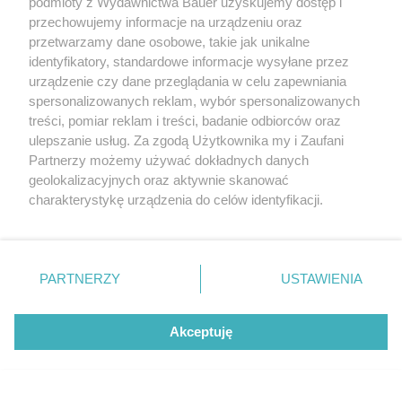
podmioty z Wydawnictwa Bauer uzyskujemy dostęp i
przechowujemy informacje na urządzeniu oraz
przetwarzamy dane osobowe, takie jak unikalne
identyfikatory, standardowe informacje wysyłane przez
urządzenie czy dane przeglądania w celu zapewniania
spersonalizowanych reklam, wybór spersonalizowanych
treści, pomiar reklam i treści, badanie odbiorców oraz
ulepszanie usług. Za zgodą Użytkownika my i Zaufani
Partnerzy możemy używać dokładnych danych
geolokalizacyjnych oraz aktywnie skanować
charakterystykę urządzenia do celów identyfikacji.
Ponieważ cenimy Twoją prywatność, prosimy o zgodę na
korzystanie z tych technologii poprzez kliknięcie
„Akceptuję”. Zgoda jest dobrowolna i zawsze możesz ją
zmienić/wycofać klikając przycisk ustawień prywatności
PARTNERZY
USTAWIENIA
znajdujący się w lewym dolnym rogu strony
. Niektóre
rodzaje przetwarzania danych nie wymagają zgody
Akceptuję
użytkownika, ale masz prawo sprzeciwić się takiemu
przetwarzaniu. Preferencje będą miały zastosowanie tylko
na tej witrynie.