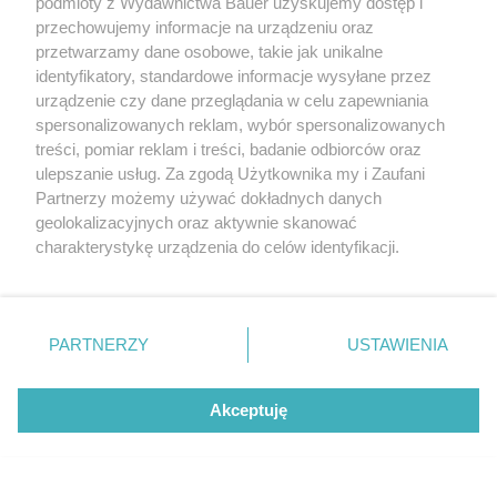
podmioty z Wydawnictwa Bauer uzyskujemy dostęp i
przechowujemy informacje na urządzeniu oraz
przetwarzamy dane osobowe, takie jak unikalne
identyfikatory, standardowe informacje wysyłane przez
urządzenie czy dane przeglądania w celu zapewniania
spersonalizowanych reklam, wybór spersonalizowanych
treści, pomiar reklam i treści, badanie odbiorców oraz
ulepszanie usług. Za zgodą Użytkownika my i Zaufani
Partnerzy możemy używać dokładnych danych
geolokalizacyjnych oraz aktywnie skanować
charakterystykę urządzenia do celów identyfikacji.
Ponieważ cenimy Twoją prywatność, prosimy o zgodę na
korzystanie z tych technologii poprzez kliknięcie
„Akceptuję”. Zgoda jest dobrowolna i zawsze możesz ją
zmienić/wycofać klikając przycisk ustawień prywatności
PARTNERZY
USTAWIENIA
znajdujący się w lewym dolnym rogu strony
. Niektóre
rodzaje przetwarzania danych nie wymagają zgody
Akceptuję
użytkownika, ale masz prawo sprzeciwić się takiemu
przetwarzaniu. Preferencje będą miały zastosowanie tylko
na tej witrynie.