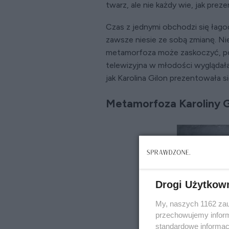
twarz, ale nie każdy wie, jak prez
Czas z jednymi obchodzi się łagod
zawsze niesie ze sobą zmianę. Nie
metamorfoza może zaskoczyć, p
telewizyjna w młodości wyglądała 
jak Karolina Gilon prezentowała si
Metamorfoza Karoliny Gil
Drogi Użytkow
My, naszych 1162 zau
przechowujemy informa
standardowe informac