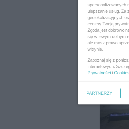
spersonalizowanych re
ulepszanie usług. Za
geolokalizacyjnych or
cenimy Twoją prywatno
Zgoda jest dobrowoln
się w lewym dolnym r
ale masz prawo sprzec
witrynie.
Zapoznaj się z poniż
internetowych. Szcze
Prywatności
i
Cookie
PARTNERZY