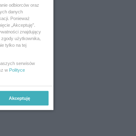
anie odbiorców oraz
nych danych
kacji. Ponieważ
ięcie „Akceptuję”.
ywatności znajdujący
ą zgody użytkownika,
 tylko na tej
 naszych serwisów
esz w
Polityce
Akceptuję