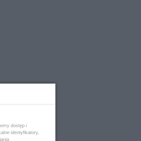
emy dostęp i
lne identyfikatory,
iania