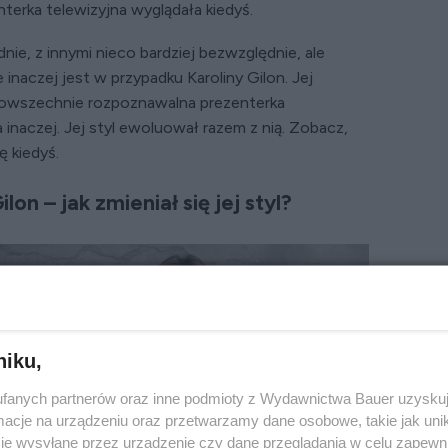
enterka telewizyjna wyglądała kiedyś.
nie, z innymi nieco bardziej bezwzględnie, ale
 inaczej jest w przypadku Karoliny Gilon. Jej
owszechnie rozpoznawalna prezenterka
inaczej. Jej styl ewoluował razem z nią. Zobacz,
ę kiedyś.
on – jak zmieniał się jej styl?
niku,
fanych partnerów oraz inne podmioty z Wydawnictwa Bauer uzyskuj
cje na urządzeniu oraz przetwarzamy dane osobowe, takie jak unika
je wysyłane przez urządzenie czy dane przeglądania w celu zapewn