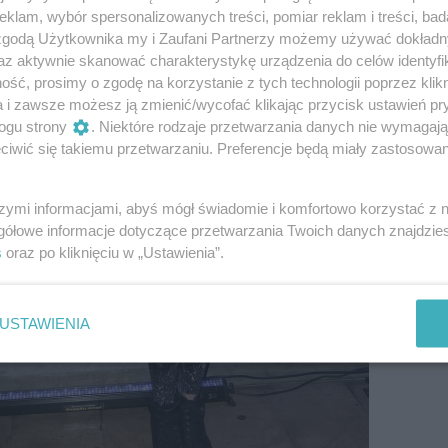
klam, wybór spersonalizowanych treści, pomiar reklam i treści, bad
 zgodą Użytkownika my i Zaufani Partnerzy możemy używać dokład
az aktywnie skanować charakterystykę urządzenia do celów identyfi
ść, prosimy o zgodę na korzystanie z tych technologii poprzez klikn
a i zawsze możesz ją zmienić/wycofać klikając przycisk ustawień pr
ogu strony
. Niektóre rodzaje przetwarzania danych nie wymagaj
iwić się takiemu przetwarzaniu. Preferencje będą miały zastosowanie
szymi informacjami, abyś mógł świadomie i komfortowo korzystać z
gółowe informacje dotyczące przetwarzania Twoich danych znajdzi
s
oraz po kliknięciu w „Ustawienia”.
USTAWIENIA