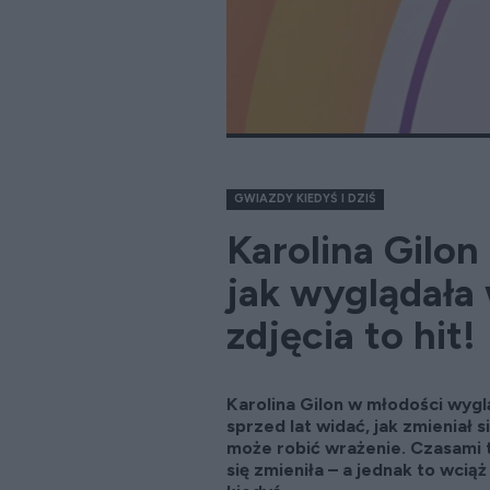
GWIAZDY KIEDYŚ I DZIŚ
Karolina Gilon 
jak wyglądała 
zdjęcia to hit!
Karolina Gilon w młodości wyglą
sprzed lat widać, jak zmieniał 
może robić wrażenie. Czasami 
się zmieniła – a jednak to wcią