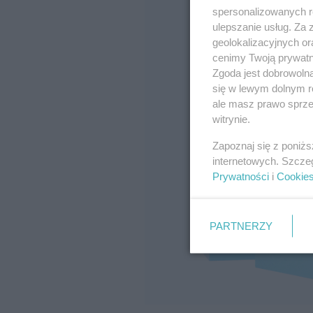
spersonalizowanych re
ulepszanie usług. Za
geolokalizacyjnych or
cenimy Twoją prywatno
Zgoda jest dobrowoln
się w lewym dolnym r
ale masz prawo sprzec
witrynie.
Zapoznaj się z poniż
internetowych. Szcze
Prywatności
i
Cookie
PARTNERZY