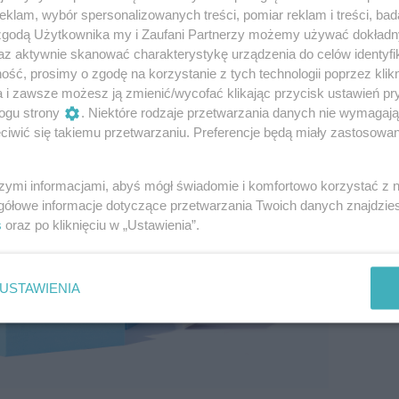
klam, wybór spersonalizowanych treści, pomiar reklam i treści, bad
 zgodą Użytkownika my i Zaufani Partnerzy możemy używać dokład
az aktywnie skanować charakterystykę urządzenia do celów identyfi
ść, prosimy o zgodę na korzystanie z tych technologii poprzez klikn
a i zawsze możesz ją zmienić/wycofać klikając przycisk ustawień pr
ogu strony
. Niektóre rodzaje przetwarzania danych nie wymagaj
iwić się takiemu przetwarzaniu. Preferencje będą miały zastosowanie
szymi informacjami, abyś mógł świadomie i komfortowo korzystać z
gółowe informacje dotyczące przetwarzania Twoich danych znajdzi
s
oraz po kliknięciu w „Ustawienia”.
USTAWIENIA