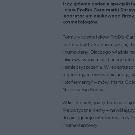
trzy główne zadania specjalis
i ciała ProBio Care marki Sor
laboratorium naukowego firmy
kosmetologów.
Formuły kosmetyków ProBio Care ł
jest ekstrakt z korzenia cykorii), 
i humektany. Dlaczego właśnie tak
jakim wyzwaniem dla bariery ochro
i zanieczyszczenia. W receptura
regenerujące i wzmacniające ją sk
i biofermenty" – mówi Marta Gołę
Naukowego Soraya.
W linii do pielęgnacji twarzy znaj
Prebiotyczne kremy – nawilżający,
do pielęgnacji ciała tworzą trzy 
i humektantowy.