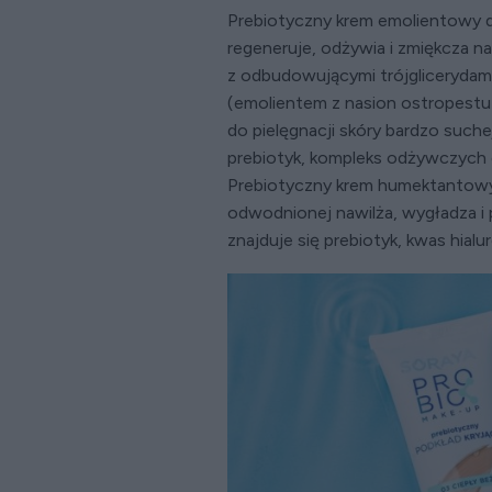
Prebiotyczny krem emolientowy do
regeneruje, odżywia i zmiękcza n
z odbudowującymi trójglicerydami
(emolientem z nasion ostropestu)
do pielęgnacji skóry bardzo such
prebiotyk, kompleks odżywczych o
Prebiotyczny krem humektantowy d
odwodnionej nawilża, wygładza i 
znajduje się prebiotyk, kwas hialu