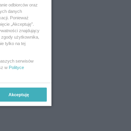
anie odbiorców oraz
nych danych
kacji. Ponieważ
ięcie „Akceptuję”.
ywatności znajdujący
ą zgody użytkownika,
 tylko na tej
 naszych serwisów
esz w
Polityce
Akceptuję