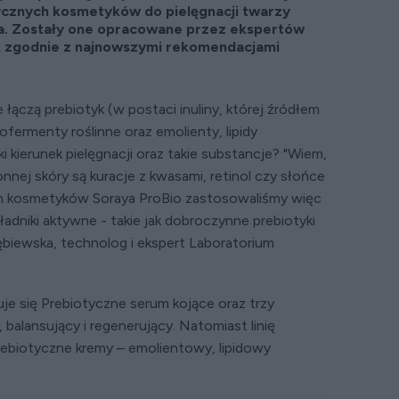
tycznych kosmetyków do pielęgnacji twarzy
aya. Zostały one opracowane przez ekspertów
, zgodnie z najnowszymi rekomendacjami
ączą prebiotyk (w postaci inuliny, której źródłem
biofermenty roślinne oraz emolienty, lipidy
i kierunek pielęgnacji oraz takie substancje? "Wiem,
nnej skóry są kuracje z kwasami, retinol czy słońce
ch kosmetyków Soraya ProBio zastosowaliśmy więc
ładniki aktywne - takie jak dobroczynne prebiotyki
biewska, technolog i ekspert Laboratorium
duje się Prebiotyczne serum kojące oraz trzy
 balansujący i regenerujący. Natomiast linię
Prebiotyczne kremy – emolientowy, lipidowy