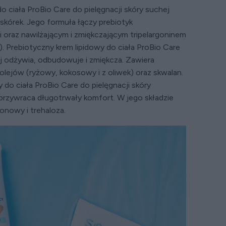
 ciała ProBio Care do pielęgnacji skóry suchej
askórek. Jego formuła łączy prebiotyk
 oraz nawilżającym i zmiękczającym tripelargoninem
. Prebiotyczny krem lipidowy do ciała ProBio Care
ej odżywia, odbudowuje i zmiękcza. Zawiera
lejów (ryżowy, kokosowy i z oliwek) oraz skwalan.
o ciała ProBio Care do pielęgnacji skóry
przywraca długotrwały komfort. W jego składzie
ronowy i trehaloza.