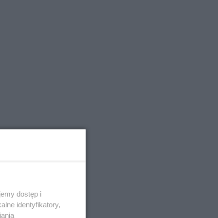
emy dostęp i
lne identyfikatory,
iania