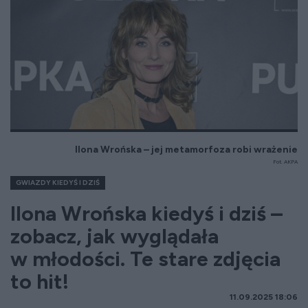
Ilona Wrońska – jej metamorfoza robi wrażenie
Fot. AKPA
GWIAZDY KIEDYŚ I DZIŚ
Ilona Wrońska kiedyś i dziś –
zobacz, jak wyglądała
w młodości. Te stare zdjęcia
to hit!
11.09.2025 18:06