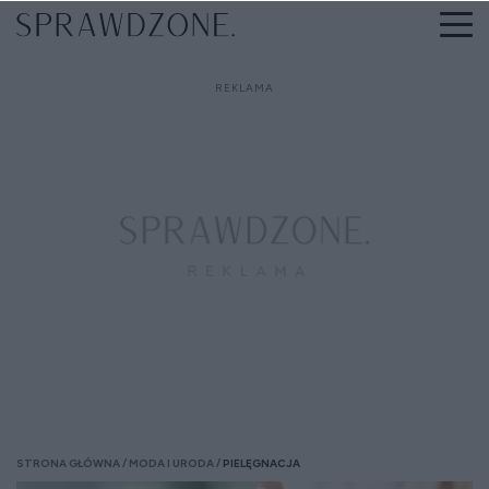
STRONA GŁÓWNA
MODA I URODA
PIELĘGNACJA