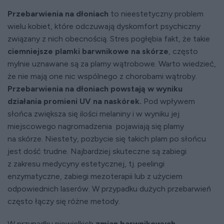
Przebarwienia na dłoniach
to nieestetyczny problem
wielu kobiet, które odczuwają dyskomfort psychiczny
związany z nich obecnością. Stres pogłębia fakt, że takie
ciemniejsze plamki barwnikowe na skórze
, często
mylnie uznawane są za plamy wątrobowe. Warto wiedzieć,
że nie mają one nic wspólnego z chorobami wątroby.
Przebarwienia na dłoniach powstają w wyniku
działania promieni UV na naskórek.
Pod wpływem
słońca zwiększa się ilości melaniny i w wyniku jej
miejscowego nagromadzenia pojawiają się plamy
na skórze. Niestety, pozbycie się takich plam po słońcu
jest dość trudne. Najbardziej skuteczne są zabiegi
z zakresu medycyny estetycznej, tj. peelingi
enzymatyczne, zabiegi mezoterapii lub z użyciem
odpowiednich laserów. W przypadku dużych przebarwień
często łączy się różne metody.
W przypadku niewielkich
zmian barwnikowych