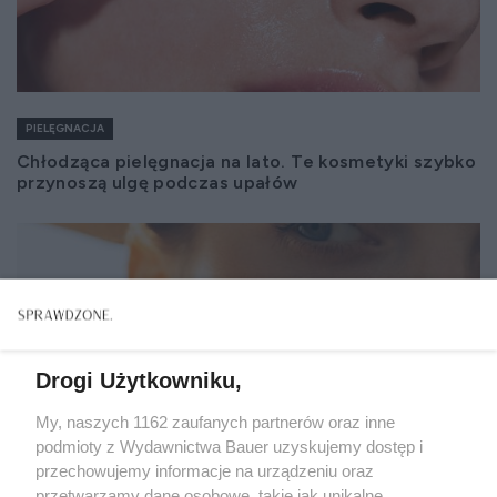
PIELĘGNACJA
Chłodząca pielęgnacja na lato. Te kosmetyki szybko
przynoszą ulgę podczas upałów
Drogi Użytkowniku,
My, naszych 1162 zaufanych partnerów oraz inne
podmioty z Wydawnictwa Bauer uzyskujemy dostęp i
przechowujemy informacje na urządzeniu oraz
przetwarzamy dane osobowe, takie jak unikalne