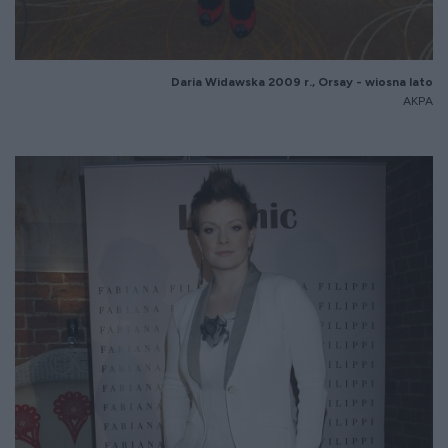
Daria Widawska 20
09
r.,
Orsay - wiosna lato
AKPA