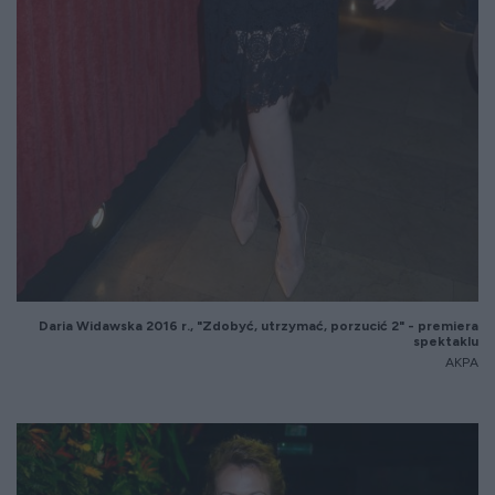
Daria Widawska 20
16
r.,
"Zdoby
ć, utrzymać, porzucić 2" - premiera
spektaklu
AKPA