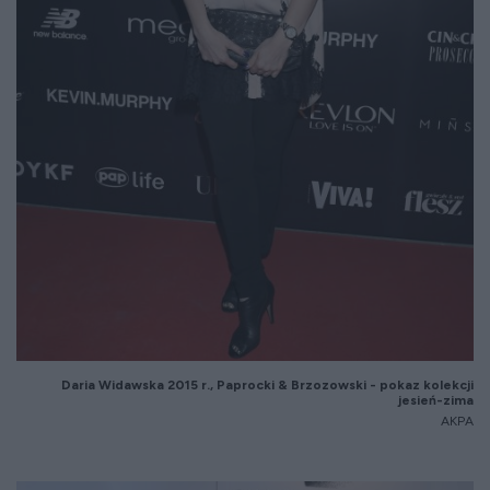
Daria Widawska 20
15
r.,
Paprocki & Brzozowski - pokaz kolekcji
jesie
ń-zima
AKPA