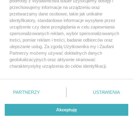
podmioty z Wydawnictwa Bauer uzyskujemy dostęp i
przechowujemy informacje na urządzeniu oraz
przetwarzamy dane osobowe, takie jak unikalne
identyfikatory, standardowe informacje wysyłane przez
urządzenie czy dane przeglądania w celu zapewniania
spersonalizowanych reklam, wybór spersonalizowanych
treści, pomiar reklam i treści, badanie odbiorców oraz
Daria Widawska 20
17
r.,
Polsat - prezentacja ram
ówki
AKPA
ulepszanie usług. Za zgodą Użytkownika my i Zaufani
Partnerzy możemy używać dokładnych danych
geolokalizacyjnych oraz aktywnie skanować
charakterystykę urządzenia do celów identyfikacji.
Ponieważ cenimy Twoją prywatność, prosimy o zgodę na
korzystanie z tych technologii poprzez kliknięcie
„Akceptuję”. Zgoda jest dobrowolna i zawsze możesz ją
zmienić/wycofać klikając przycisk ustawień prywatności
PARTNERZY
USTAWIENIA
znajdujący się w lewym dolnym rogu strony
. Niektóre
rodzaje przetwarzania danych nie wymagają zgody
Akceptuję
użytkownika, ale masz prawo sprzeciwić się takiemu
przetwarzaniu. Preferencje będą miały zastosowanie tylko
na tej witrynie.