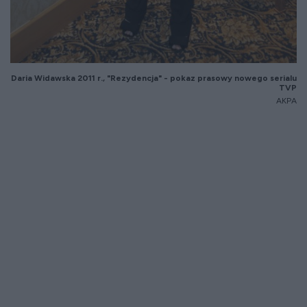
Daria Widawska 20
11
r.,
"Rezydencja" - pokaz prasowy nowego serialu
TVP
AKPA