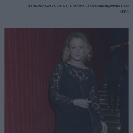
Daria Widawska 20
16
r.,
Srebrne Jab
łka miesięcznika Pani
AKPA