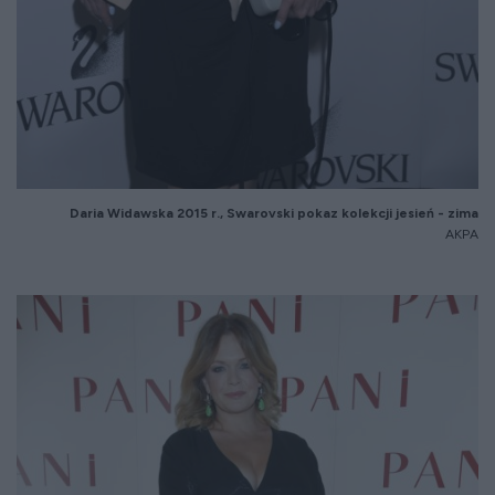
Daria Widawska 20
15
r.,
Swarovski pokaz kolekcji jesie
ń - zima
AKPA