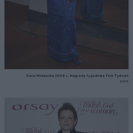
Daria Widawska 20
08
r.
, Nagrody tygodnika Tele Tydzie
ń
AKPA