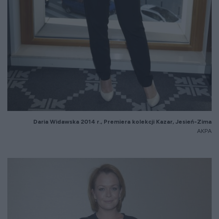
Daria Widawska 20
14
r.,
Premiera kolekcji
Kazar
, Jesień-Zima
AKPA