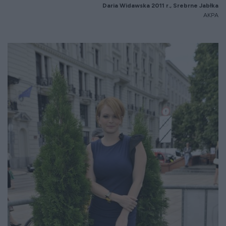
Daria Widawska 20
11
r.,
Srebrne Jabłka
AKPA