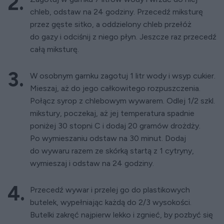
chleb, odstaw na 24 godziny. Przecedź miksturę
przez gęste sitko, a oddzielony chleb przełóż
do gazy i odciśnij z niego płyn. Jeszcze raz przecedź
całą miksturę.
W osobnym garnku zagotuj 1 litr wody i wsyp cukier.
Mieszaj, aż do jego całkowitego rozpuszczenia.
Połącz syrop z chlebowym wywarem. Odlej 1/2 szkl.
mikstury, poczekaj, aż jej temperatura spadnie
poniżej 30 stopni C i dodaj 20 gramów drożdży.
Po wymieszaniu odstaw na 30 minut. Dodaj
do wywaru razem ze skórką startą z 1 cytryny,
wymieszaj i odstaw na 24 godziny.
Przecedź wywar i przelej go do plastikowych
butelek, wypełniając każdą do 2/3 wysokości.
Butelki zakręć najpierw lekko i zgnieć, by pozbyć się