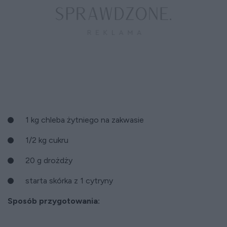
1 kg chleba żytniego na zakwasie
1/2 kg cukru
20 g drożdży
starta skórka z 1 cytryny
Sposób przygotowania: