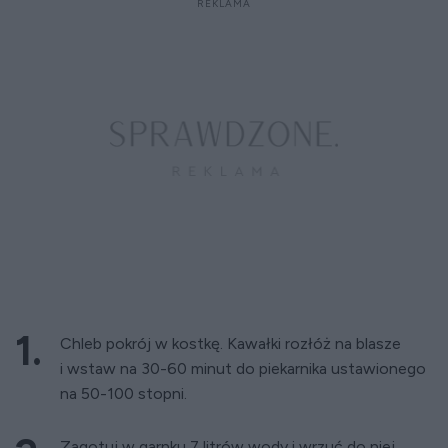
Chleb pokrój w kostkę. Kawałki rozłóż na blasze
i wstaw na 30-60 minut do piekarnika ustawionego
na 50-100 stopni.
Zagotuj w garnku 7 litrów wody i wrzuć do niej