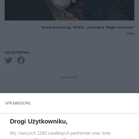
Anna Gornostaj, 2008r., premiera "Bajki robotów"
akpa
UDOSTĘPNIJ
Drogi Użytkowniku,
My, naszych 1160 zaufanych partnerów oraz inne