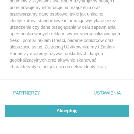
podmioty z Wydawnictwa Bauer uzyskujemy dostęp i
przechowujemy informacje na urządzeniu oraz
przetwarzamy dane osobowe, takie jak unikalne
identyfikatory, standardowe informacje wysyłane przez
urządzenie czy dane przeglądania w celu zapewniania
spersonalizowanych reklam, wybór spersonalizowanych
treści, pomiar reklam i treści, badanie odbiorców oraz
ulepszanie usług. Za zgodą Użytkownika my i Zaufani
CZYTAJ WIĘCEJ
Partnerzy możemy używać dokładnych danych
geolokalizacyjnych oraz aktywnie skanować
charakterystykę urządzenia do celów identyfikacji.
Ponieważ cenimy Twoją prywatność, prosimy o zgodę na
korzystanie z tych technologii poprzez kliknięcie
„Akceptuję”. Zgoda jest dobrowolna i zawsze możesz ją
zmienić/wycofać klikając przycisk ustawień prywatności
PARTNERZY
USTAWIENIA
znajdujący się w lewym dolnym rogu strony
. Niektóre
rodzaje przetwarzania danych nie wymagają zgody
Akceptuję
użytkownika, ale masz prawo sprzeciwić się takiemu
przetwarzaniu. Preferencje będą miały zastosowanie tylko
na tej witrynie.