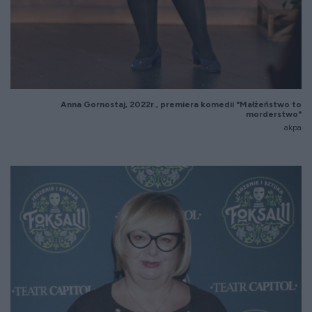
Anna Gornostaj, 2022r., premiera komedii "Małżeństwo to
morderstwo"
akpa