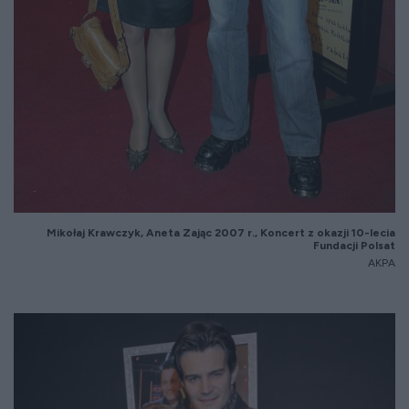
Miko
łaj Krawczyk, Aneta Zając 2007 r., Koncert z okazji 10-lecia
Fundacji Polsat
AKPA