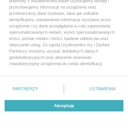
podmioty z Wydawnictwa Bauer uzyskujemy dostęp i
przechowujemy informacje na urządzeniu oraz
przetwarzamy dane osobowe, takie jak unikalne
identyfikatory, standardowe informacje wysyłane przez
urządzenie czy dane przeglądania w celu zapewniania
spersonalizowanych reklam, wybór spersonalizowanych
Aneta Zaj
ąc 2016 r., Jesienna Ram
ówka Polsatu
treści, pomiar reklam i treści, badanie odbiorców oraz
AKPA
ulepszanie usług. Za zgodą Użytkownika my i Zaufani
Partnerzy możemy używać dokładnych danych
geolokalizacyjnych oraz aktywnie skanować
charakterystykę urządzenia do celów identyfikacji.
Ponieważ cenimy Twoją prywatność, prosimy o zgodę na
korzystanie z tych technologii poprzez kliknięcie
„Akceptuję”. Zgoda jest dobrowolna i zawsze możesz ją
zmienić/wycofać klikając przycisk ustawień prywatności
PARTNERZY
USTAWIENIA
znajdujący się w lewym dolnym rogu strony
. Niektóre
rodzaje przetwarzania danych nie wymagają zgody
Akceptuję
użytkownika, ale masz prawo sprzeciwić się takiemu
przetwarzaniu. Preferencje będą miały zastosowanie tylko
na tej witrynie.