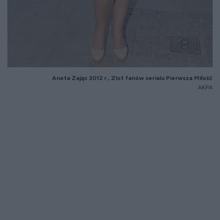
Aneta Zaj
ąc 2012 r., Zlot fan
ów serialu Pierwsza Mi
łość
AKPA