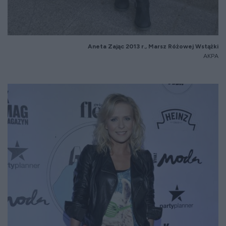
Aneta Zaj
ąc 2013 r., Marsz R
ó
żowej Wstążki
AKPA