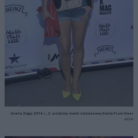
Aneta Zaj
ąc 2014 r., 2. urodziny marki odzieżowej
Aloha
From Deer
AKPA