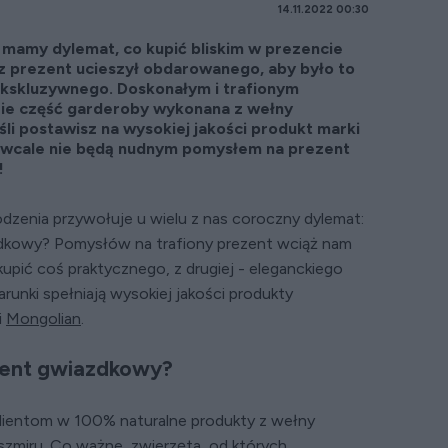
14.11.2022 00:30
mamy dylemat, co kupić bliskim w prezencie
 prezent ucieszył obdarowanego, aby było to
kskluzywnego. Doskonałym i trafionym
ie część garderoby wykonana z wełny
eśli postawisz na wysokiej jakości produkt marki
ik wcale nie będą nudnym pomysłem na prezent
!
odzenia przywołuje u wielu z nas coroczny dylemat:
azdkowy? Pomysłów na trafiony prezent wciąż nam
upić coś praktycznego, z drugiej - eleganckiego
arunki spełniają wysokiej jakości produkty
i
Mongolian
.
ezent gwiazdkowy?
lientom w 100% naturalne produkty z wełny
aszmiru. Co ważne, zwierzęta, od których