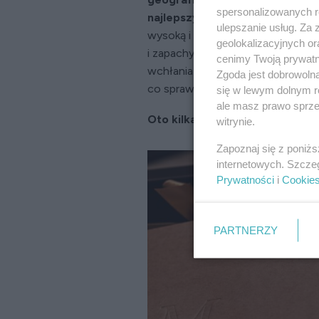
spersonalizowanych re
najlepszy i najdelikatniejszy na
ulepszanie usług. Za
wysoką i niską temperaturą. Doda
geolokalizacyjnych or
i zapachy oraz absorbuje parę wo
cenimy Twoją prywatno
wchłania wody, co znaczy, że szy
Zgoda jest dobrowoln
co sprawia, że materiał się nie gni
się w lewym dolnym r
ale masz prawo sprzec
Oto kilka propozycji marki Mo
witrynie.
Zapoznaj się z poniż
internetowych. Szcze
Prywatności
i
Cookie
PARTNERZY