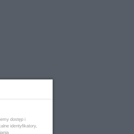
emy dostęp i
lne identyfikatory,
iania