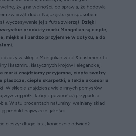
wełnę, żyją na wolności, co sprawia, że hodowla
iem zwierząt i ludzi. Najczęstszym sposobem
st wyczesywanie jej z futra zwierząt.
Dzięki
wszystkie produkty marki Mongolian są ciepłe,
e, miękkie i bardzo przyjemne w dotyku, a do
latami.
i odzieży w sklepie Mongolian wool & cashmere to
ny i kaszmiru, klasycznych krojów i eleganckiej,
e marki znajdziemy przyjemne, ciepłe swetry
 płaszcze, ciepłe skarpetki, a także akcesoria
i.
W sklepie znajdziesz wiele innych pomysłów
 najwyższej półki, który z pewnością przypadnie
ie. W stu procentach naturalny, wełniany skład
mują produkt najwyższej jakości.
ie cieszył długie lata, koniecznie odwiedź