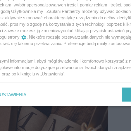
klam, wybór spersonalizowanych treści, pomiar reklam i treści, bad
 świecie.
Kaszmir jest termoaktywny. Chroni przed
 zgodą Użytkownika my i Zaufani Partnerzy możemy używać dokład
tkowo kaszmir jest odporny na zabrudzenia
az aktywnie skanować charakterystykę urządzenia do celów identyfi
dną, ale jednocześnie jego powierzchnia nie
ść, prosimy o zgodę na korzystanie z tych technologii poprzez klikn
bko schnie. Włókna kaszmiru są miękkie i elastyczne
a i zawsze możesz ją zmienić/wycofać klikając przycisk ustawień pr
ecie.
ogu strony
. Niektóre rodzaje przetwarzania danych nie wymagaj
iwić się takiemu przetwarzaniu. Preferencje będą miały zastosowanie
ngolian na wyjątkowy prezent gwiazdkowy:
szymi informacjami, abyś mógł świadomie i komfortowo korzystać z
gółowe informacje dotyczące przetwarzania Twoich danych znajdzi
s
oraz po kliknięciu w „Ustawienia”.
USTAWIENIA