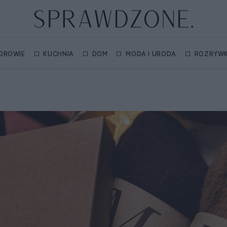
DROWIE
KUCHNIA
DOM
MODA I URODA
ROZRYW