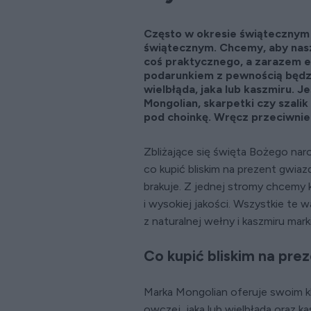
Często w okresie świątecznym 
świątecznym. Chcemy, aby nasz
coś praktycznego, a zarazem e
podarunkiem z pewnością będz
wielbłąda, jaka lub kaszmiru. J
Mongolian, skarpetki czy szal
pod choinkę. Wręcz przeciwnie
Zbliżające się święta Bożego nar
co kupić bliskim na prezent gwi
brakuje. Z jednej stromy chcemy k
i wysokiej jakości. Wszystkie te w
z naturalnej wełny i kaszmiru mark
Co kupić bliskim na pr
Marka Mongolian oferuje swoim k
owczej, jaka lub wielbłąda oraz k