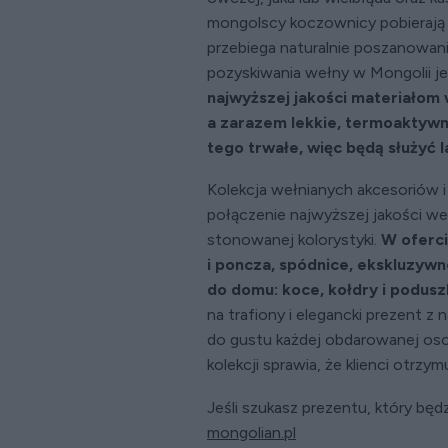
mongolscy koczownicy pobierają 
przebiega naturalnie poszanowan
pozyskiwania wełny w Mongolii je
najwyższej jakości materiałom 
a zarazem lekkie, termoaktywn
tego trwałe, więc będą służyć 
Kolekcja wełnianych akcesoriów 
połączenie najwyższej jakości weł
stonowanej kolorystyki.
W oferci
i poncza, spódnice, ekskluzywne
do domu: koce, kołdry i poduszk
na trafiony i elegancki prezent z
do gustu każdej obdarowanej osob
kolekcji sprawia, że klienci otrzy
Jeśli szukasz prezentu, który będz
mongolian.pl