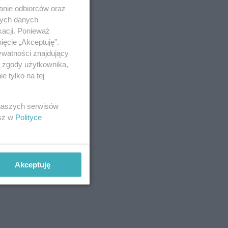
anie odbiorców oraz
nych danych
kacji. Ponieważ
ięcie „Akceptuję”.
ywatności znajdujący
ą zgody użytkownika,
 tylko na tej
 naszych serwisów
esz w
Polityce
Akceptuję